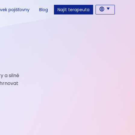
vek pojišťovny
Blog
Najít terapeuta
y a silné
ahrnovat