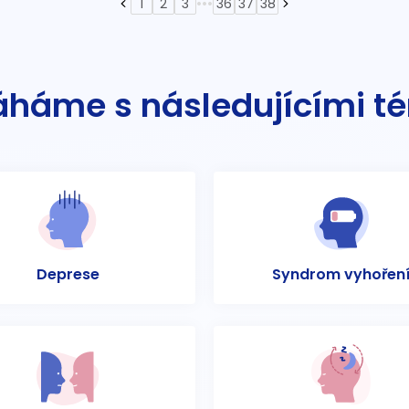
•••
1
2
3
36
37
38
háme s následujícími t
Deprese
Syndrom vyhořen