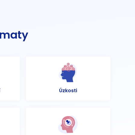
ématy
í
Úzkosti