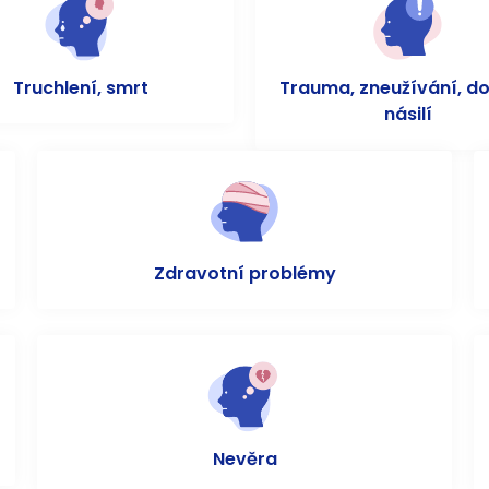
Truchlení, smrt
Trauma, zneužívání, d
násilí
Zdravotní problémy
Nevěra