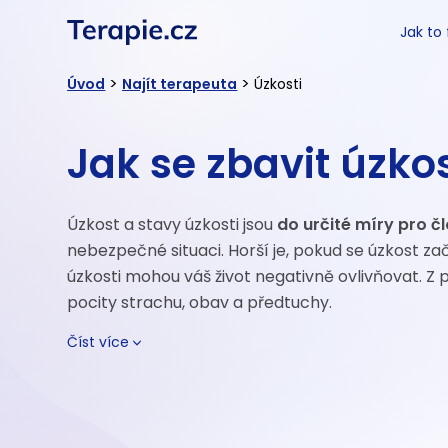
Jak to
>
>
Úvod
Najít terapeuta
Úzkosti
Jak se zbavit úzkos
Úzkost a stavy úzkosti jsou
do určité míry pro č
nebezpečné situaci. Horší je, pokud se úzkost za
úzkosti mohou váš život negativně ovlivňovat. Z
pocity strachu, obav a předtuchy.
Číst více