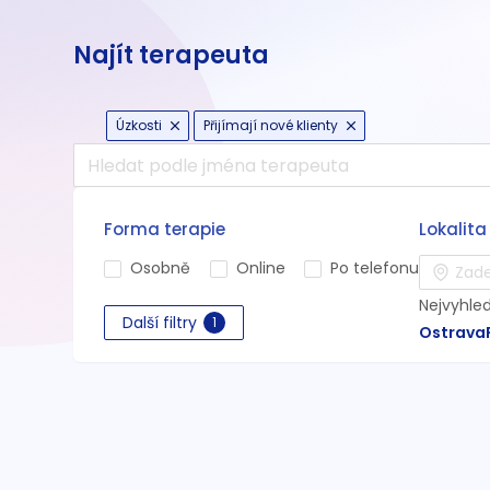
Najít terapeuta
Úzkosti
Přijímají nové klienty
Forma terapie
Lokalita
Osobně
Online
Po telefonu
Nejvyhle
Další filtry
1
Ostrava