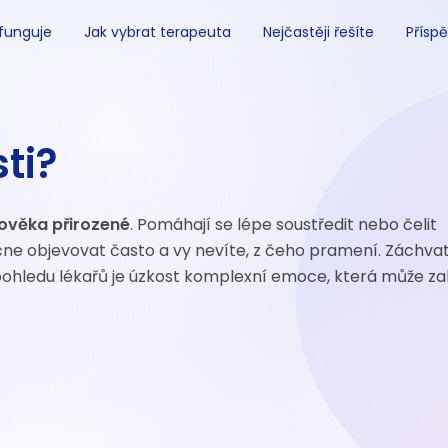
 funguje
Jak vybrat terapeuta
Nejčastěji řešíte
Příspě
ti?
lověka přirozené
. Pomáhají se lépe soustředit nebo čelit
čne objevovat často a vy nevíte, z čeho pramení. Záchvat
 pohledu lékařů je úzkost komplexní emoce, která může z