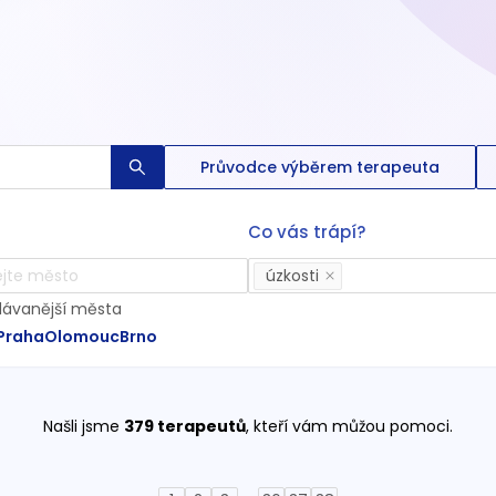
Průvodce výběrem terapeuta
Co vás trápí?
úzkosti
dávanější města
Praha
Olomouc
Brno
Našli jsme
379
terapeutů
, kteří vám můžou pomoci.