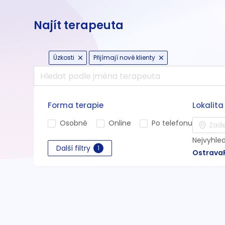
Najít terapeuta
Úzkosti
Přijímají nové klienty
Forma terapie
Lokalita
Osobně
Online
Po telefonu
Nejvyhle
Další filtry
1
Ostrava