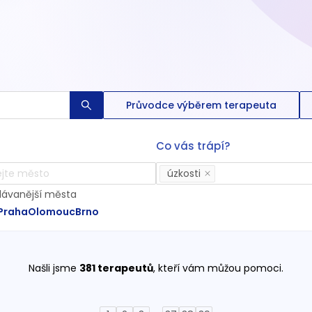
Průvodce výběrem terapeuta
Co vás trápí?
úzkosti
dávanější města
Praha
Olomouc
Brno
Našli jsme
381
terapeutů
, kteří vám můžou pomoci.