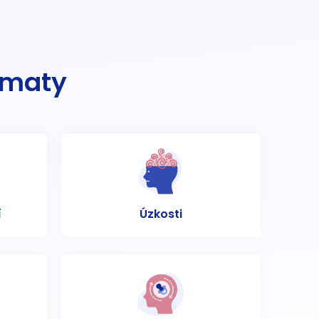
ématy
í
Úzkosti