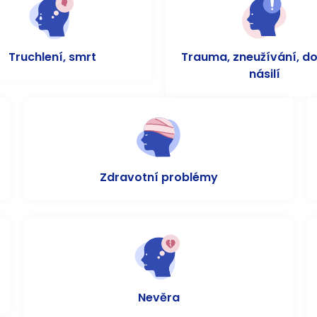
Truchlení, smrt
Trauma, zneužívání, d
násilí
Zdravotní problémy
Nevěra