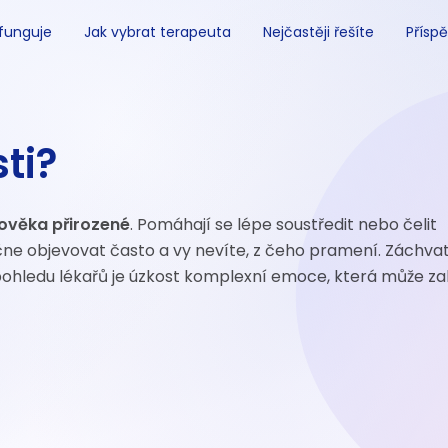
 funguje
Jak vybrat terapeuta
Nejčastěji řešíte
Příspě
ti?
lověka přirozené
. Pomáhají se lépe soustředit nebo čelit
čne objevovat často a vy nevíte, z čeho pramení. Záchvat
 pohledu lékařů je úzkost komplexní emoce, která může z