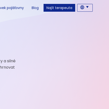
vek pojišťovny
Blog
Najít terapeuta
y a silné
ahrnovat