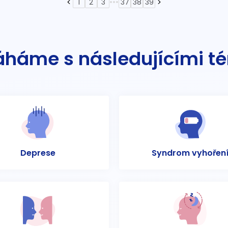
•••
1
2
3
37
38
39
háme s následujícími t
Deprese
Syndrom vyhořen