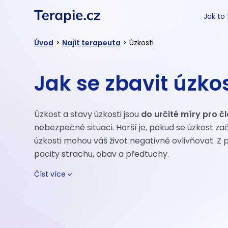
Jak to
>
>
Úvod
Najít terapeuta
Úzkosti
Jak se zbavit úzkos
Úzkost a stavy úzkosti jsou
do určité míry pro č
nebezpečné situaci. Horší je, pokud se úzkost za
úzkosti mohou váš život negativně ovlivňovat. Z
pocity strachu, obav a předtuchy.
Číst více