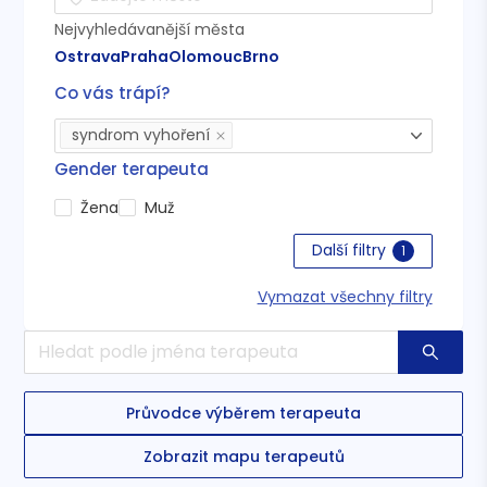
Nejvyhledávanější města
Ostrava
Praha
Olomouc
Brno
Co vás trápí?
syndrom vyhoření
Gender terapeuta
Žena
Muž
Další filtry
1
Vymazat všechny filtry
Průvodce výběrem terapeuta
Zobrazit mapu terapeutů