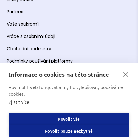
Partneři
Vaše soukromí
Práce s osobními údaji
Obchodní podmínky
Podmínky používání platformy
Informace o cookies na této stránce
Aby mohl web fungovat a my ho vylepšovat, používáme
Copyright Terapie CZ s.r.o. 2026. Všechna práva
cookies.
vyhrazena. Web provozuje Terapie CZ s.r.o. IČO:
Zjistit více
19644078.
Povolit vše
Povolit pouze nezbytné