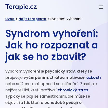
>
>
Úvod
Najít terapeuta
Syndrom vyhoření
Syndrom vyhoření:
Jak ho rozpoznat a
jak se ho zbavit?
Syndrom vyhoření je
psychický stav
, který se
projevuje
vyčerpáním
,
ztrátou motivace
,
úzkostí
nebo sníženou schopností soustředění. Zasahuje
nejčastěji lidi, kteří prožívají
chronický stres
.
Typicky se pojí se zaměstnáním, ale může se
objevit i u lidí, kteří
dlouhodobě pečují o