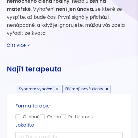
nemocného člena rodiny
, nebo u
žen na
mateřské
. Vyhoření
není jen únava
, ze které se
vyspíte, až bude čas. První signály přichází
nenápadně, a když je ignorujete, můžou vás zcela
vyřadit ze života.
Číst více
Najít terapeuta
Syndrom vyhoření
Přijímají nové klienty
Forma terapie
Osobně
Online
Po telefonu
Lokalita