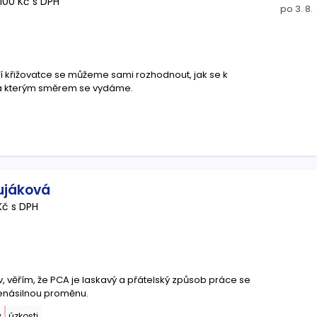
1100 Kč s DPH
po 3. 8.
ní křižovatce se můžeme sami rozhodnout, jak se k
 a kterým směrem se vydáme.
ujáková
Kč s DPH
iv, věřím, že PCA je laskavý a přátelský způsob práce se
enásilnou proměnu.
y
úzkosti