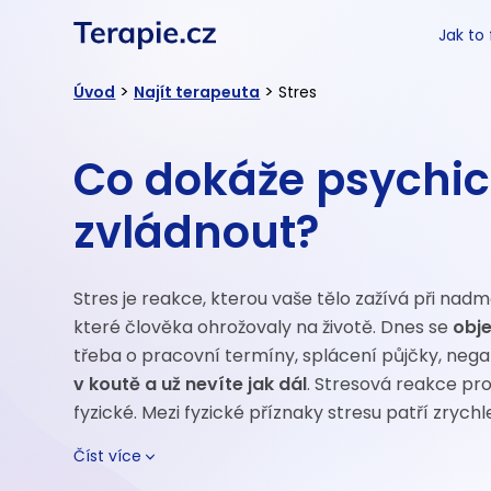
Jak to
>
>
Úvod
Najít terapeuta
Stres
Co dokáže psychick
zvládnout?
Stres je reakce, kterou vaše tělo zažívá při nad
které člověka ohrožovaly na životě. Dnes se
obje
třeba o pracovní termíny, splácení půjčky, negat
v koutě a už nevíte jak dál
. Stresová reakce pro
fyzické. Mezi fyzické příznaky stresu patří zrych
Číst více