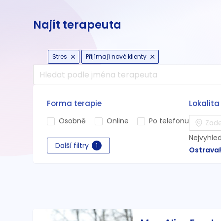
Najít terapeuta
Stres
Přijímají nové klienty
Forma terapie
Lokalita
Osobně
Online
Po telefonu
Nejvyhle
Další filtry
1
Ostrava