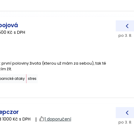
bojová
500 Kč s DPH
po 3. 8.
 první poloviny života (kterou už mám za sebou), tak té
ím žít.
panické ataky
stres
zepczor
d 1000 Kč s DPH
|
1 doporučení
po 3. 8.