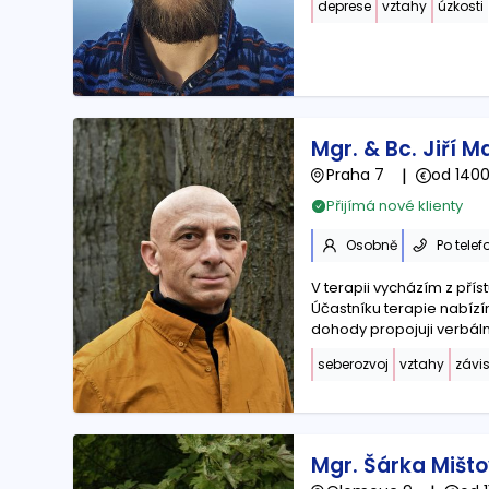
deprese
vztahy
úzkosti
Mgr. & Bc. Jiří M
Praha 7
|
od 1400
Přijímá nové klienty
Osobně
Po telef
V terapii vycházím z pří
Účastníku terapie nabízí
dohody propojuji verbální 
seberozvoj
vztahy
závis
Mgr. Šárka Mišt