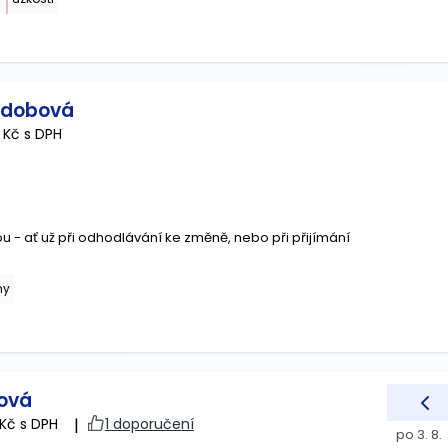
udobová
 Kč s DPH
- ať už při odhodlávání ke změně, nebo při přijímání
hy
ková
Kč s DPH
|
1 doporučení
po 3. 8.