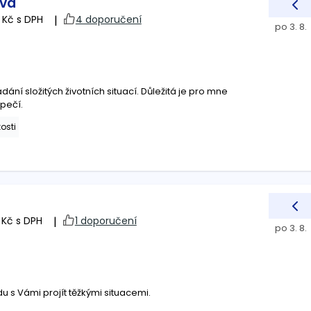
ová
 Kč s DPH
|
4 doporučení
po 3. 8.
itých životních situací. Důležitá je pro mne
pečí.
osti
 Kč s DPH
|
1 doporučení
po 3. 8.
u s Vámi projít těžkými situacemi.