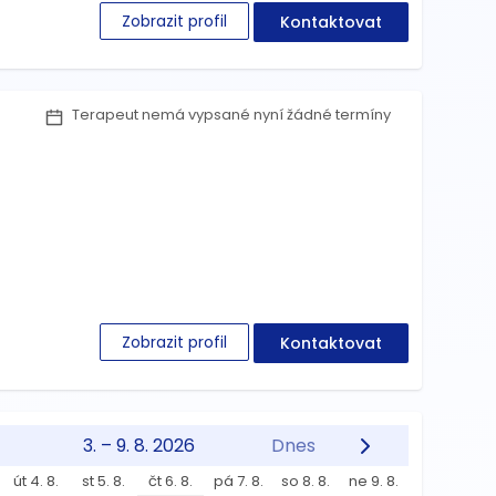
Zobrazit profil
Kontaktovat
Terapeut nemá vypsané nyní žádné termíny
Zobrazit profil
Kontaktovat
3. – 9. 8. 2026
Dnes
út 4. 8.
st 5. 8.
čt 6. 8.
pá 7. 8.
so 8. 8.
ne 9. 8.