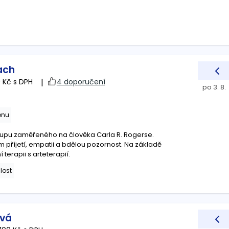
ach
 Kč s DPH
|
4 doporučení
po 3. 8.
onu
stupu zaměřeného na člověka Carla R. Rogerse.
m příjetí, empatii a bdělou pozornost. Na základě
terapii s arteterapií.
lost
ová