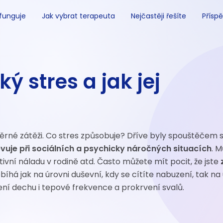
 funguje
Jak vybrat terapeuta
Nejčastěji řešíte
Příspě
ý stres a jak jej
měrné zátěži. Co stres způsobuje? Dříve byly spouštěčem s
vuje při sociálních a psychicky náročných situacích
. M
ivní náladu v rodině atd. Často můžete mít pocit, že jste
bíhá jak na úrovni duševní, kdy se cítíte nabuzení, tak na
lení dechu i tepové frekvence a prokrvení svalů.