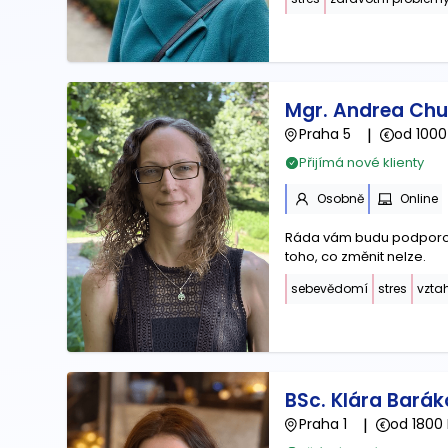
Mgr. Andrea Ch
Praha 5
|
od 1000
Přijímá nové klienty
Osobně
Online
Ráda vám budu podporou 
toho, co změnit nelze.
sebevědomí
stres
vzta
BSc. Klára Bará
Praha 1
|
od 1800 