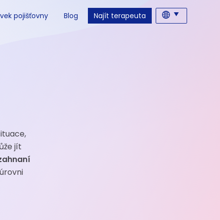
vek pojišťovny
Blog
Najít terapeuta
ituace,
ůže jít
zahnaní
 úrovni