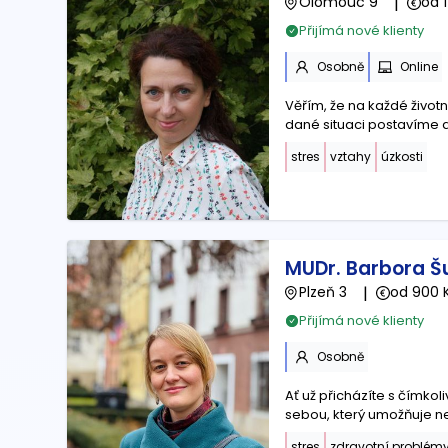
Olomouc 9
|
od 
Přijímá nové klienty
Osobně
Online
Věřím, že na každé život
dané situaci postavíme
stres
vztahy
úzkosti
MUDr. Barbora Š
Plzeň 3
|
od 900 
Přijímá nové klienty
Osobně
Ať už přicházíte s čímkol
sebou, který umožňuje n
stres
zdravotní problém