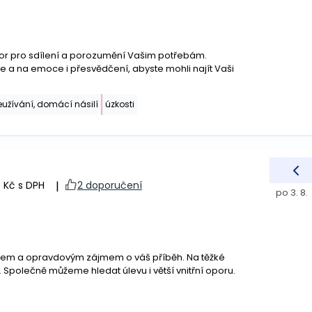
r pro sdílení a porozumění Vašim potřebám.
 a na emoce i přesvědčení, abyste mohli najít Vaši
eužívání, domácí násilí
úzkosti
 Kč s DPH
|
2 doporučení
po 3. 8.
ektem a opravdovým zájmem o váš příběh. Na těžké
 Společně můžeme hledat úlevu i větší vnitřní oporu.