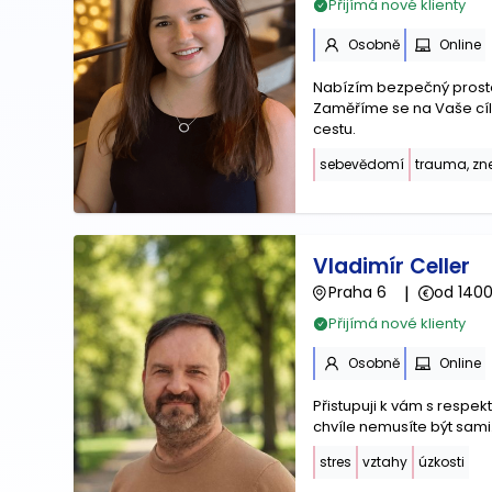
Přijímá nové klienty
Osobně
Online
Nabízím bezpečný prosto
Zaměříme se na Vaše cíle
cestu.
sebevědomí
trauma, zn
Vladimír Celler
Praha 6
|
od 1400
Přijímá nové klienty
Osobně
Online
Přistupuji k vám s resp
chvíle nemusíte být sami.
stres
vztahy
úzkosti