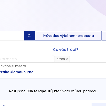
Průvodce výběrem terapeuta
Co vás trápí?
stres
dávanější města
Praha
Olomouc
Brno
Našli jsme
336
terapeutů
, kteří vám můžou pomoci.