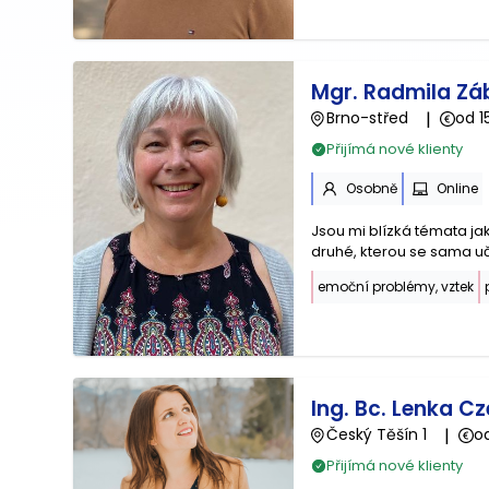
Mgr. Radmila Zá
Brno-střed
|
od 1
Přijímá nové klienty
Osobně
Online
Jsou mi blízká témata jak
druhé, kterou se sama uč
emoční problémy, vztek
Ing. Bc. Lenka C
Český Těšín 1
|
o
Přijímá nové klienty