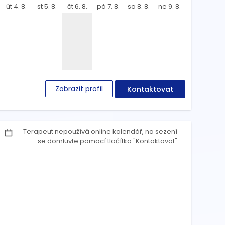
út 4. 8.
st 5. 8.
čt 6. 8.
pá 7. 8.
so 8. 8.
ne 9. 8.
Zobrazit profil
Kontaktovat
Terapeut nepoužívá online kalendář, na sezení
se domluvte pomocí tlačítka "Kontaktovat"