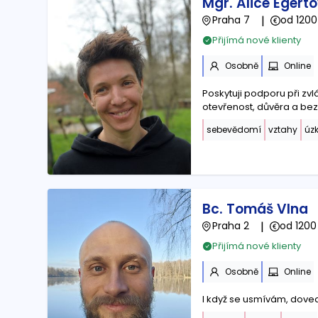
Mgr. Alice Egert
Praha 7
|
od 1200
Přijímá nové klienty
Osobně
Online
Poskytuji podporu při zvládání slož
otevřenost, důvěra a bez
sebevědomí
vztahy
úzk
Bc. Tomáš Vlna
Praha 2
|
od 1200
Přijímá nové klienty
Osobně
Online
I když se usmívám, doved