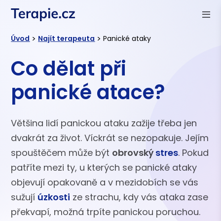
>
>
Úvod
Najít terapeuta
Panické ataky
Co dělat při
panické atace?
Většina lidí panickou ataku zažije třeba jen
dvakrát za život. Víckrát se nezopakuje. Jejím
spouštěčem může být
obrovský
stres
. Pokud
patříte mezi ty, u kterých se panické ataky
objevují opakovaně a v mezidobích se vás
sužují
úzkosti
ze strachu, kdy vás ataka zase
překvapí, možná trpíte panickou poruchou.