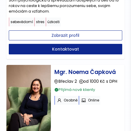
Som psychologička a sprevádzam dospelých a deti od 15
rokov na ceste k lepšiemu porozumeniu sebe, svojim
emóciám a vzťahom.
sebevědomí
stres
úzkosti
Zobrazit profil
Kontaktovat
Mgr. Noema Čapková
Břeclav 2
od 1000 Kč s DPH
Přijímá nové klienty
Osobně
Online