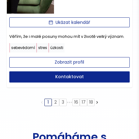
Ukázat kalendář
Věřím, že i malé posuny mohou mít v životě velký význam.
sebevědomí
stres
úzkosti
Zobrazit profil
Kontaktovat
•••
1
2
3
16
17
18
Pomáháme s