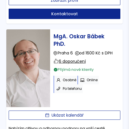
Zobrazit profil
Kontaktovat
MgA. Oskar Bábek
PhD.
Praha 6
od 1600 Kč s DPH
6 doporučení
Přijímá nové klienty
Osobně
Online
Po telefonu
Ukázat kalendář
Nabízím citlivou a odbornou podporu na vaší cestě