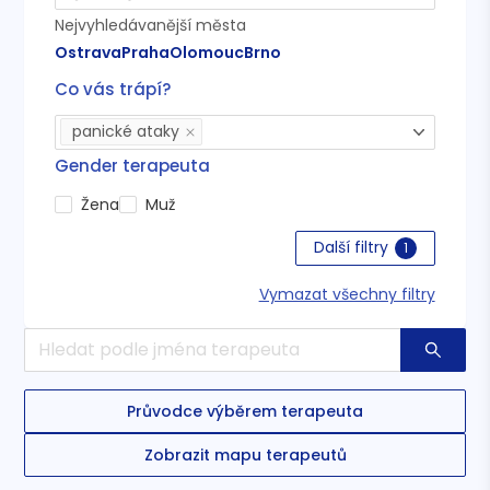
Nejvyhledávanější města
Ostrava
Praha
Olomouc
Brno
Co vás trápí?
panické ataky
Gender terapeuta
Žena
Muž
Další filtry
1
Vymazat všechny filtry
Průvodce výběrem terapeuta
Zobrazit mapu terapeutů