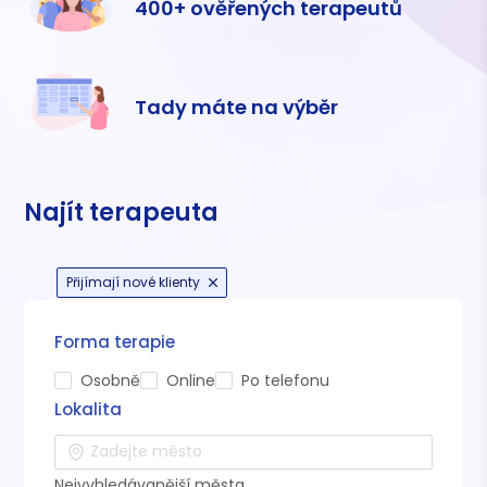
400+ ověřených terapeutů
Tady máte na výběr
Najít terapeuta
Přijímají nové klienty
Forma terapie
Osobně
Online
Po telefonu
Lokalita
Nejvyhledávanější města