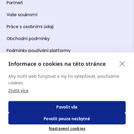
Partneři
Vaše soukromí
Práce s osobními údaji
Obchodní podmínky
Podmínky používání platformy
Informace o cookies na této stránce
Aby mohl web fungovat a my ho vylepšovat, používáme
Copyright Terapie CZ s.r.o. 2026. Všechna práva
cookies.
vyhrazena. Web provozuje Terapie CZ s.r.o. IČO:
Zjistit více
19644078.
Povolit vše
Povolit pouze nezbytné
Nastavení cookies