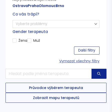
Ostrava
Praha
Olomouc
Brno
Co vás trápí?
Vyberte problémy
Gender terapeuta
Žena
Muž
Další filtry
Vymazat všechny filtry
Průvodce výběrem terapeuta
Zobrazit mapu terapeutů