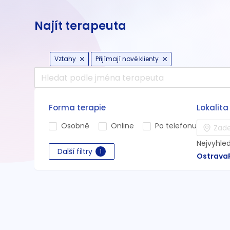
Najít terapeuta
Vztahy
Přijímají nové klienty
Forma terapie
Lokalita
Osobně
Online
Po telefonu
Nejvyhle
Další filtry
1
Ostrava