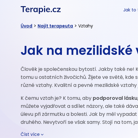
Jak to
>
>
Úvod
Najít terapeuta
Vztahy
Jak na mezilidské
Člověk je společenskou bytostí. Jakby také ne! K
tomu u ostatních živočichů. Žijete ve světě, kde s
různé vztahy. Kvalitní a pevné mezilidské vztahy
K čemu vztah je? K tomu, aby
podporoval lásku,
můžete vyjadřovat a sdílet názory, ale také dávat 
úlevu při zármutku a bolesti. Jak by měl vypada
druhého. Nevytvoří se však samy. Stojí na tom, ja
Číst více