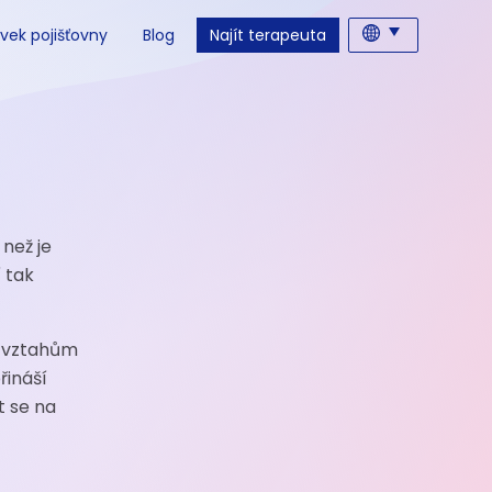
vek pojišťovny
Blog
Najít terapeuta
 než je
í tak
m vztahům
řináší
t se na