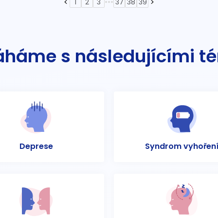
•••
1
2
3
37
38
39
háme s následujícími t
Deprese
Syndrom vyhořen