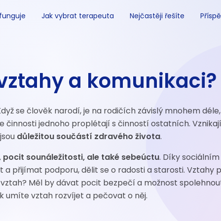
 funguje
Jak vybrat terapeuta
Nejčastěji řešíte
Příspě
 vztahy a komunikaci?
dyž se člověk narodí, je na rodičích závislý mnohem déle,
e činnosti jednoho proplétají s činností ostatních. Vznikaj
 jsou
důležitou součástí zdravého života
.
 pocit sounáležitosti, ale také sebeúctu
. Díky sociální
a přijímat podporu, dělit se o radosti a starosti. Vztahy p
t vztah? Měl by dávat pocit bezpečí a možnost spolehnou
k umíte vztah rozvíjet a pečovat o něj.