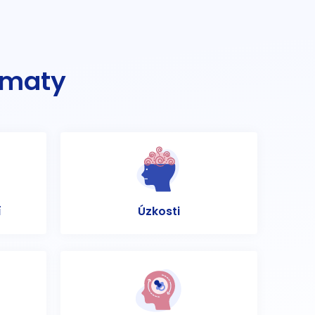
ématy
í
Úzkosti