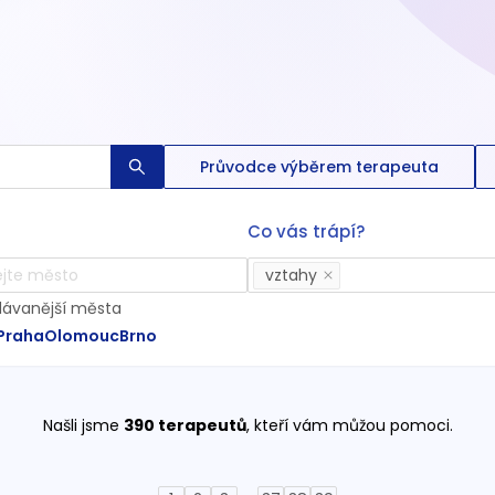
Průvodce výběrem terapeuta
Co vás trápí?
vztahy
dávanější města
Praha
Olomouc
Brno
Našli jsme
390
terapeutů
, kteří vám můžou pomoci.