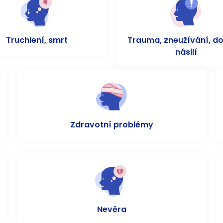
Truchlení, smrt
Trauma, zneužívání, d
násilí
Zdravotní problémy
Nevěra