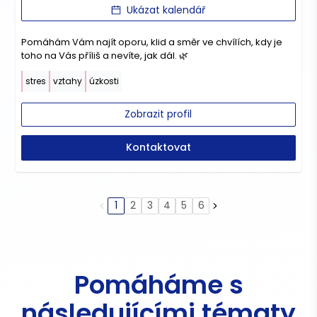
Ukázat kalendář
Pomáhám Vám najít oporu, klid a směr ve chvílích, kdy je
toho na Vás příliš a nevíte, jak dál. 🌿
stres
vztahy
úzkosti
Zobrazit profil
Kontaktovat
1
2
3
4
5
6
Pomáháme s
následujícími tématy