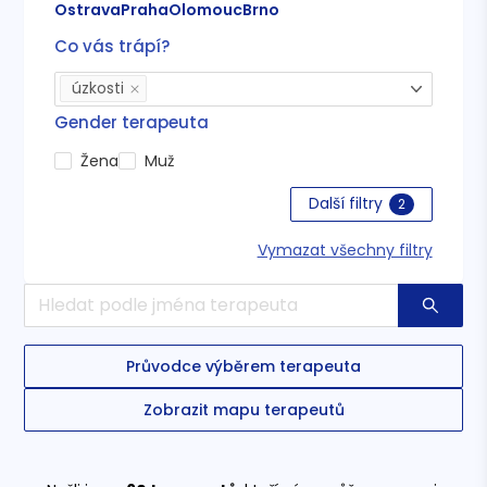
Ostrava
Praha
Olomouc
Brno
Co vás trápí?
úzkosti
Gender terapeuta
Žena
Muž
Další filtry
2
Vymazat všechny filtry
Průvodce výběrem terapeuta
Zobrazit mapu terapeutů