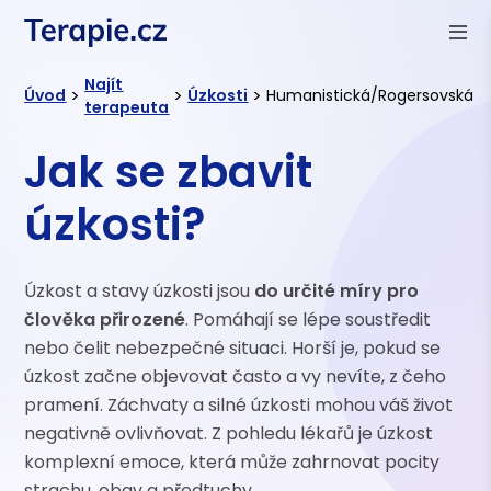
Najít
>
>
>
Úvod
Úzkosti
Humanistická/Rogersovská
terapeuta
Jak se zbavit
úzkosti?
Úzkost a stavy úzkosti jsou
do určité míry pro
člověka přirozené
. Pomáhají se lépe soustředit
nebo čelit nebezpečné situaci. Horší je, pokud se
úzkost začne objevovat často a vy nevíte, z čeho
pramení. Záchvaty a silné úzkosti mohou váš život
negativně ovlivňovat. Z pohledu lékařů je úzkost
komplexní emoce, která může zahrnovat pocity
strachu, obav a předtuchy.