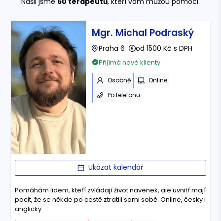
Našli jsme
60
terapeutů
, kteří vám můžou pomoci.
Mgr. Michal Podraský
Praha 6
od 1500 Kč s DPH
Přijímá nové klienty
Osobně
Online
Po telefonu
Ukázat kalendář
Pomáhám lidem, kteří zvládají život navenek, ale uvnitř mají
pocit, že se někde po cestě ztratili sami sobě. Online, česky i
anglicky.