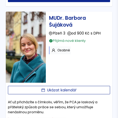
MUDr. Barbora
Šujáková
Plzeň 3
od 900 Kč s DPH
Přijímá nové klienty
Osobně
Ukázat kalendář
Ať už přicházíte s čímkoliv, věřím, že PCA je laskavý a
přátelský způsob práce se sebou, který umožňuje
nenásilnou proměnu.