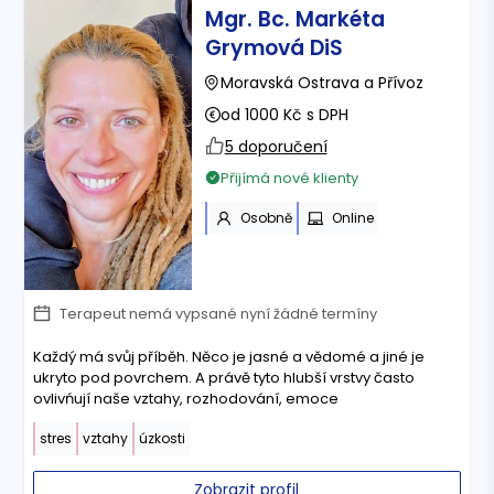
Mgr. Bc. Markéta
Grymová DiS
Moravská Ostrava a Přívoz
od 1000 Kč s DPH
5 doporučení
Přijímá nové klienty
Osobně
Online
Terapeut nemá vypsané nyní žádné termíny
Každý má svůj příběh. Něco je jasné a vědomé a jiné je
ukryto pod povrchem. A právě tyto hlubší vrstvy často
ovlivńují naše vztahy, rozhodování, emoce
stres
vztahy
úzkosti
Zobrazit profil