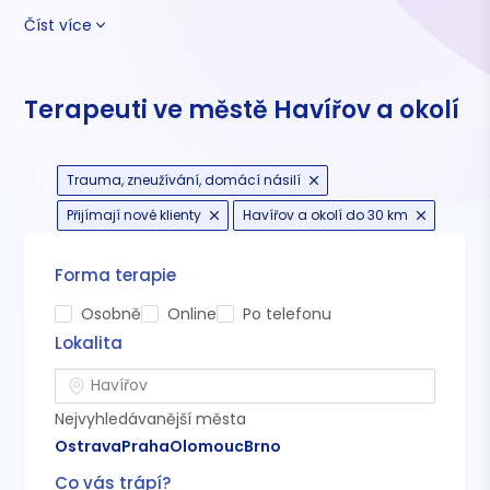
Číst více
Terapeuti ve městě Havířov a okolí
Trauma, zneužívání, domácí násilí
Přijímají nové klienty
Havířov a okolí do 30 km
Forma terapie
Osobně
Online
Po telefonu
Lokalita
Nejvyhledávanější města
Ostrava
Praha
Olomouc
Brno
Co vás trápí?