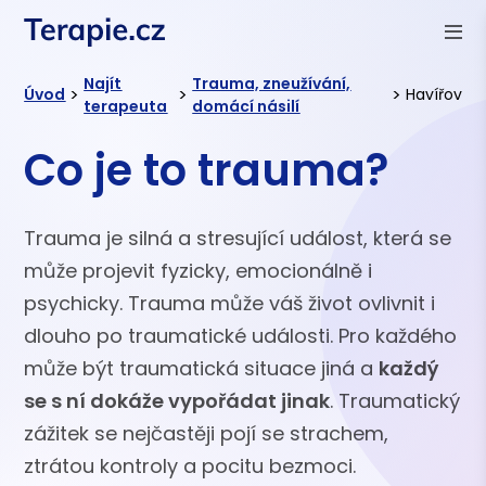
Najít
Trauma, zneužívání,
>
>
>
Úvod
Havířov
terapeuta
domácí násilí
Co je to trauma?
Trauma je silná a stresující událost, která se
může projevit fyzicky, emocionálně i
psychicky. Trauma může váš život ovlivnit i
dlouho po traumatické události. Pro každého
může být traumatická situace jiná a
každý
se s ní dokáže vypořádat jinak
. Traumatický
zážitek se nejčastěji pojí se strachem,
ztrátou kontroly a pocitu bezmoci.