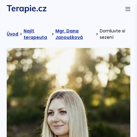
Najít
Mgr. Dana
Domluvte si
>
>
>
Úvod
terapeuta
Janoušková
sezení