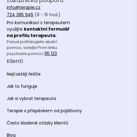
Zákaznická podpora
info@terapie.cz
724 385 945
(8 - 15 hod.)
Pro komunikaci s terapeutem
využijte
kontaktní formulář
na profilu terapeuta.
Pokud potřebujete akutní
pomoc, volejte První linku
116 123
psychické pomoci
.
Klienti
Nejčastěji řešíte
Jak to funguje
Jak si vybrat terapeuta
Terapie s příspěvkem od pojišťovny
Často kladené otázky klientů
Blog