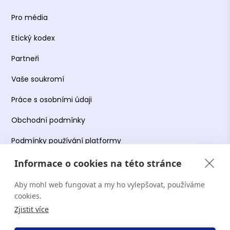
Pro média
Etický kodex
Partneři
Vaše soukromí
Práce s osobními údaji
Obchodní podmínky
Podmínky používání platformy
Informace o cookies na této stránce
Aby mohl web fungovat a my ho vylepšovat, používáme
Copyright Terapie CZ s.r.o. 2026. Všechna práva
cookies.
vyhrazena. Web provozuje Terapie CZ s.r.o. IČO:
Zjistit více
19644078.