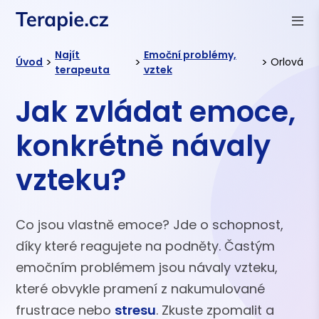
Najít
Emoční problémy,
>
>
>
Úvod
Orlová
terapeuta
vztek
Jak zvládat emoce,
konkrétně návaly
vzteku?
Co jsou vlastně emoce? Jde o schopnost,
díky které reagujete na podněty. Častým
emočním problémem jsou návaly vzteku,
které obvykle pramení z nakumulované
frustrace nebo
stresu
. Zkuste zpomalit a