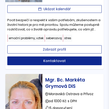
Ukázat kalendář
Pocit bezpečí a respekt k vašim potřebám, zkušenostem a
životní historii je pro mě prioritou. Spolu můžeme postupně
rozklíčovat, co v životě opravdu potřebujete, co vám již
neslouží a jak dojít k vnitřní svobodě a životnímu naplnění.
emoční problémy, vztek
seberozvoj
stres
Zobrazit profil
Kontaktovat
Mgr. Bc. Markéta
Grymová DiS
Moravská Ostrava a Přívoz
od 1000 Kč s DPH
5 doporučení