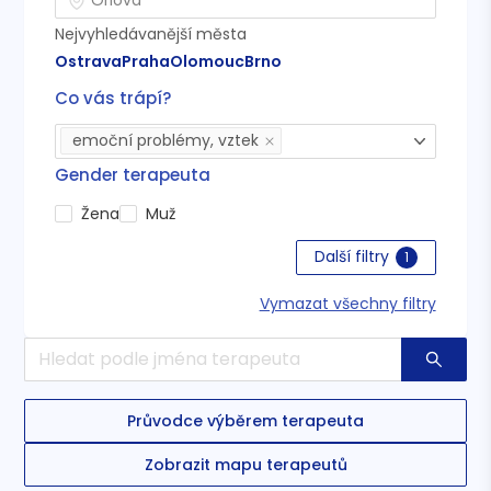
Nejvyhledávanější města
Ostrava
Praha
Olomouc
Brno
Co vás trápí?
emoční problémy, vztek
Gender terapeuta
Žena
Muž
Další filtry
1
Vymazat všechny filtry
Průvodce výběrem terapeuta
Zobrazit mapu terapeutů