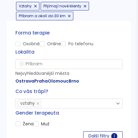
Vztahy
Přijímají nové klienty
Příbram a okolí do 30 km
Forma terapie
Osobně
Online
Po telefonu
Lokalita
Nejvyhledávanější města
Ostrava
Praha
Olomouc
Brno
Co vás trápí?
vztahy
Gender terapeuta
Žena
Muž
Další filtry
1