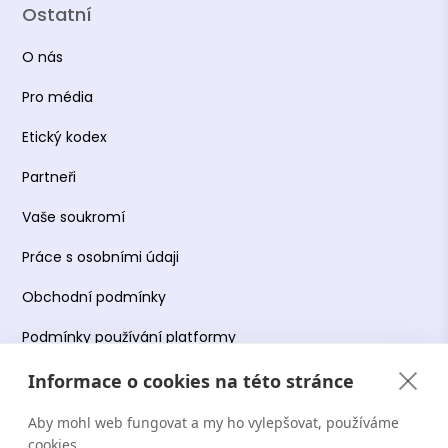
Ostatní
O nás
Pro média
Etický kodex
Partneři
Vaše soukromí
Práce s osobními údaji
Obchodní podmínky
Podmínky používání platformy
Informace o cookies na této stránce
Aby mohl web fungovat a my ho vylepšovat, používáme
Copyright Terapie CZ s.r.o. 2026. Všechna práva
cookies.