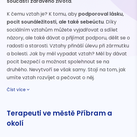
součástí zdravého života
.
K čemu vztah je? K tomu, aby
podporoval lásku,
pocit sounáležitosti, ale také sebeúctu
. Díky
sociálním vztahům můžete vyjadřovat a sdílet
názory, ale také dávat a přijímat podporu, dělit se o
radosti a starosti. Vztahy přináší úlevu při zármutku
a bolesti. Jak by měl vypadat vztah? Měl by dávat
pocit bezpečí a možnost spolehnout se na
druhého. Nevytvoří se však samy. Stojí na tom, jak
umíte vztah rozvíjet a pečovat o něj.
Číst více
Terapeuti ve městě Příbram a
okolí