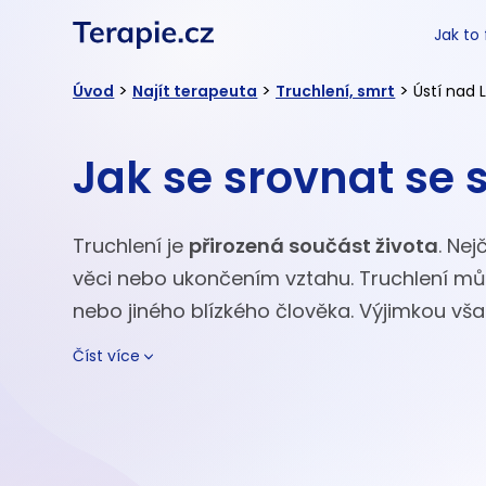
Jak to
>
>
>
Úvod
Najít terapeuta
Truchlení, smrt
Ústí nad
Jak se srovnat se 
Truchlení je
přirozená součást života
. Nej
věci nebo ukončením vztahu. Truchlení mů
nebo jiného blízkého člověka. Výjimkou však 
Číst více