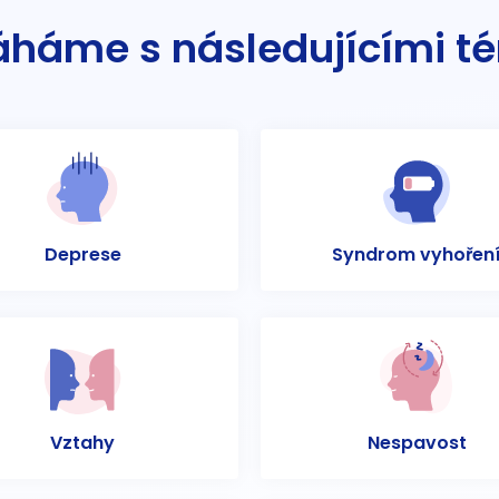
háme s následujícími t
Deprese
Syndrom vyhořen
Vztahy
Nespavost