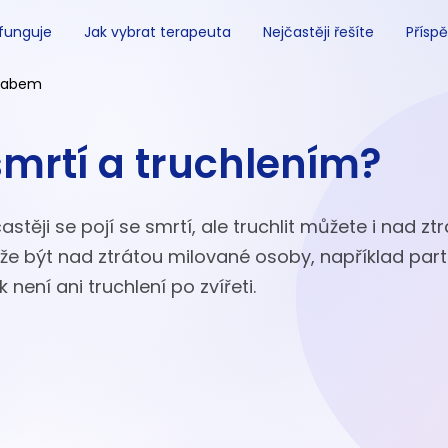
 funguje
Jak vybrat terapeuta
Nejčastěji řešíte
Příspě
 Labem
smrtí a truchlením?
častěji se pojí se smrtí, ale truchlit můžete i nad zt
že být nad ztrátou milované osoby, například par
není ani truchlení po zvířeti.