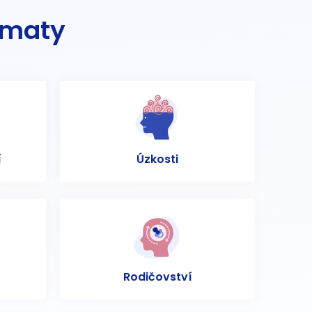
ématy
í
Úzkosti
Rodičovství