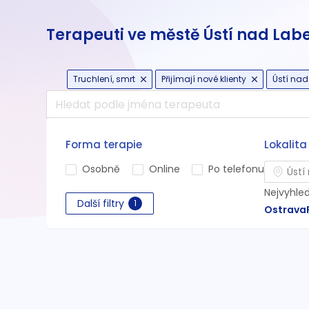
Terapeuti ve městě Ústí nad Lab
Truchlení, smrt
Přijímají nové klienty
Ústí nad
Forma terapie
Lokalita
Osobně
Online
Po telefonu
Nejvyhle
Další filtry
1
Ostrava