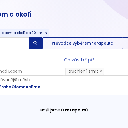
em a okolí
 Labem a okolí do 30 km
Průvodce výběrem terapeuta
Co vás trápí?
truchlení, smrt
dávanější města
Praha
Olomouc
Brno
Našli jsme
0
terapeutů