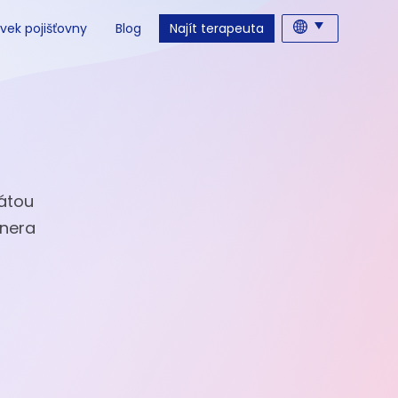
vek pojišťovny
Blog
Najít terapeuta
rátou
tnera