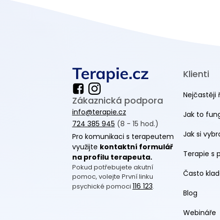
Klienti
Nejčastěji 
Zákaznická podpora
info@terapie.cz
Jak to fun
724 385 945
(8 - 15 hod.)
Jak si vyb
Pro komunikaci s terapeutem
využijte
kontaktní formulář
Terapie s 
na profilu terapeuta.
Pokud potřebujete akutní
Často klad
pomoc, volejte První linku
116 123
psychické pomoci
.
Blog
Webináře