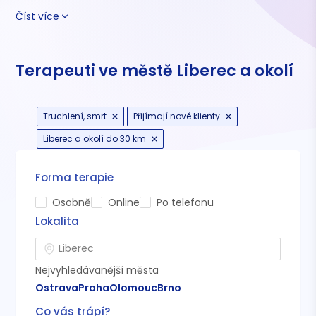
Číst více
Terapeuti ve městě Liberec a okolí
Truchlení, smrt
Přijímají nové klienty
Liberec a okolí do 30 km
Forma terapie
Osobně
Online
Po telefonu
Lokalita
Nejvyhledávanější města
Ostrava
Praha
Olomouc
Brno
Co vás trápí?