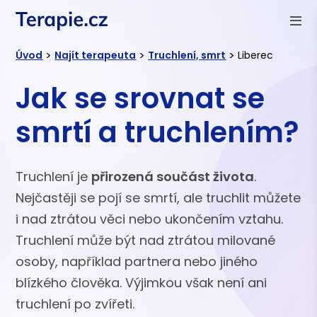
>
>
>
Úvod
Najít terapeuta
Truchlení, smrt
Liberec
Jak se srovnat se
smrtí a truchlením?
Truchlení je
přirozená součást života
.
Nejčastěji se pojí se smrtí, ale truchlit můžete
i nad ztrátou věci nebo ukončením vztahu.
Truchlení může být nad ztrátou milované
osoby, například partnera nebo jiného
blízkého člověka. Výjimkou však není ani
truchlení po zvířeti.