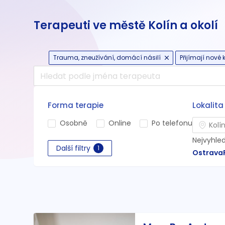
Terapeuti ve městě Kolín a okolí
Trauma, zneužívání, domácí násilí
Přijímají nové k
Forma terapie
Lokalita
Osobně
Online
Po telefonu
Nejvyhle
Další filtry
1
Ostrava