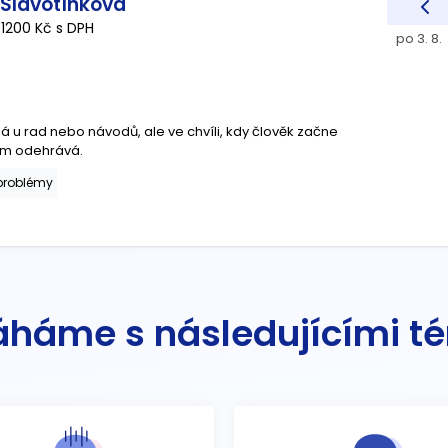
 Slavotínková
 1200 Kč s DPH
po 3. 8.
 u rad nebo návodů, ale ve chvíli, kdy člověk začne
ěm odehrává.
problémy
háme s následujícími t