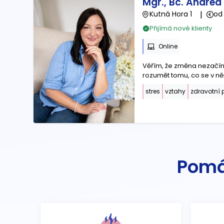
Mgr., Bc. Andrea
Kutná Hora 1
|
od
Přijímá nové klienty
Online
Věřím, že změna nezačíná
rozumět tomu, co se v n
stres
vztahy
zdravotní 
Pomá