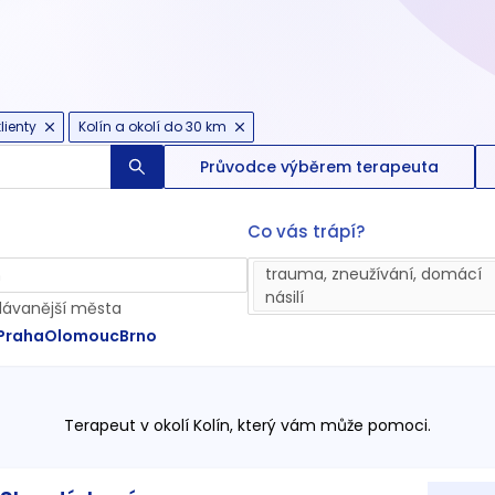
lienty
Kolín a okolí do 30 km
Průvodce výběrem terapeuta
Co vás trápí?
trauma, zneužívání, domácí
násilí
dávanější města
Praha
Olomouc
Brno
Terapeut
v okolí Kolín
, který vám může pomoci.