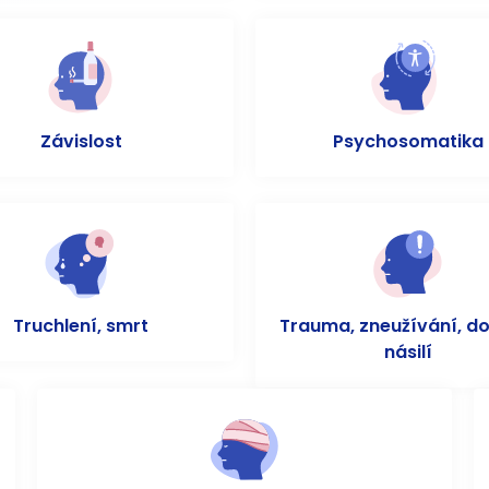
Závislost
Psychosomatika
Truchlení, smrt
Trauma, zneužívání, d
násilí