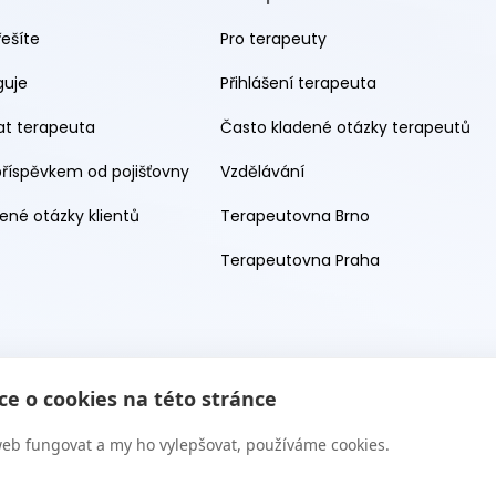
řešíte
Pro terapeuty
guje
Přihlášení terapeuta
rat terapeuta
Často kladené otázky terapeutů
příspěvkem od pojišťovny
Vzdělávání
ené otázky klientů
Terapeutovna Brno
Terapeutovna Praha
e o cookies na této stránce
eb fungovat a my ho vylepšovat, používáme cookies.
 s.r.o. 2026. Všechna práva vyhrazena. Web provozuje Terapie CZ 