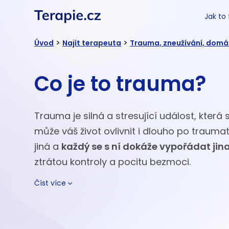
Jak to
>
>
Úvod
Najít terapeuta
Trauma, zneužívání, domác
Co je to trauma?
Trauma je silná a stresující událost, která
může váš život ovlivnit i dlouho po trauma
jiná a
každý se s ní dokáže vypořádat jin
ztrátou kontroly a pocitu bezmoci.
Číst více