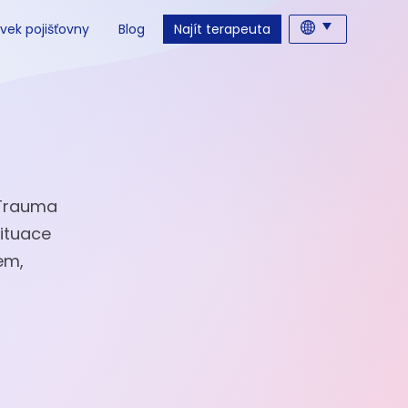
vek pojišťovny
Blog
Najít terapeuta
. Trauma
situace
hem,