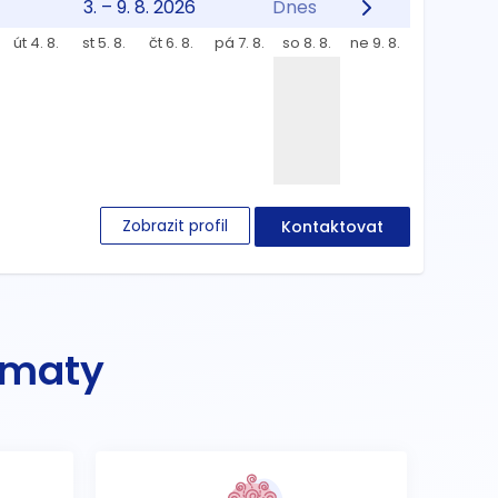
3. – 9. 8. 2026
Dnes
út 4. 8.
st 5. 8.
čt 6. 8.
pá 7. 8.
so 8. 8.
ne 9. 8.
Zobrazit profil
Kontaktovat
ématy