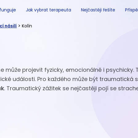
 funguje
Jak vybrat terapeuta
Nejčastěji řešíte
Příspě
>
í násilí
Kolín
 se může projevit fyzicky, emocionálně i psychicky
tické události. Pro každého může být traumatická 
ak
. Traumatický zážitek se nejčastěji pojí se strac