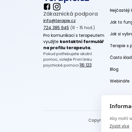
Nejčastěji 
Zákaznická podpora
info@terapie.cz
Jak to fun
724 385 945
(8 - 15 hod.)
Jak si vyb
Pro komunikaci s terapeutem
využijte
kontaktní formulář
Terapie s 
na profilu terapeuta.
Pokud potřebujete akutní
Často klad
pomoc, volejte První linku
116 123
psychické pomoci
.
Blog
Webináře
Informac
Aby mohl w
Copyright Terapie CZ
Zjistit více