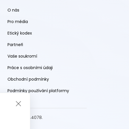
O nás
Pro média
Etický kodex
Partneři
Vaše soukromí
Práce s osobními údaji
Obchodní podmínky
Podmínky používání platformy
s.r.o. IČO: 19644078.