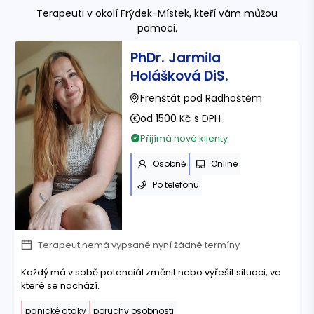
Terapeuti
v okolí Frýdek-Místek
, kteří vám můžou
pomoci.
PhDr. Jarmila
Holášková DiS.
Frenštát pod Radhoštěm
od 1500 Kč s DPH
Přijímá nové klienty
Osobně
Online
Po telefonu
Terapeut nemá vypsané nyní žádné termíny
Každý má v sobě potenciál změnit nebo vyřešit situaci, ve
které se nachází.
panické ataky
poruchy osobnosti