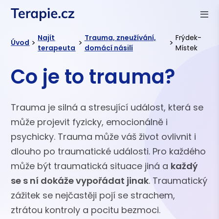
Najít
Trauma, zneužívání,
Frýdek-
>
>
>
Úvod
terapeuta
domácí násilí
Místek
Co je to trauma?
Trauma je silná a stresující událost, která se
může projevit fyzicky, emocionálně i
psychicky. Trauma může váš život ovlivnit i
dlouho po traumatické události. Pro každého
může být traumatická situace jiná a
každý
se s ní dokáže vypořádat jinak
. Traumatický
zážitek se nejčastěji pojí se strachem,
ztrátou kontroly a pocitu bezmoci.