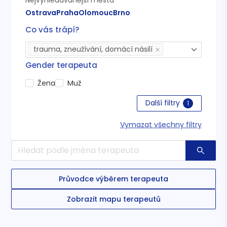
Ostrava
Praha
Olomouc
Brno
Co vás trápí?
trauma, zneužívání, domácí násilí
Gender terapeuta
Žena
Muž
Další filtry
1
Vymazat všechny filtry
Průvodce výběrem terapeuta
Zobrazit mapu terapeutů