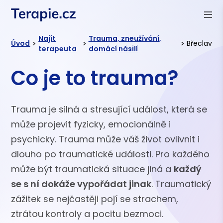
Najít
Trauma, zneužívání,
>
>
>
Úvod
Břeclav
terapeuta
domácí násilí
Co je to trauma?
Trauma je silná a stresující událost, která se
může projevit fyzicky, emocionálně i
psychicky. Trauma může váš život ovlivnit i
dlouho po traumatické události. Pro každého
může být traumatická situace jiná a
každý
se s ní dokáže vypořádat jinak
. Traumatický
zážitek se nejčastěji pojí se strachem,
ztrátou kontroly a pocitu bezmoci.