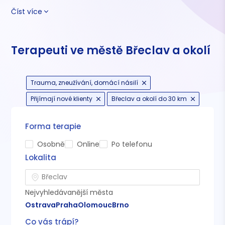
Číst více
Terapeuti ve městě Břeclav a okolí
Trauma, zneužívání, domácí násilí
Přijímají nové klienty
Břeclav a okolí do 30 km
Forma terapie
Osobně
Online
Po telefonu
Lokalita
Nejvyhledávanější města
Ostrava
Praha
Olomouc
Brno
Co vás trápí?