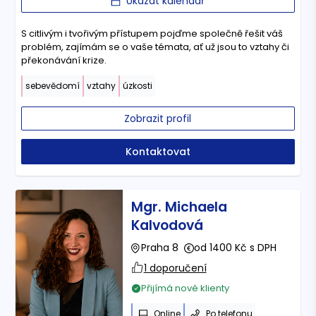
Ukázat kalendář
S citlivým i tvořivým přístupem pojďme společně řešit váš
problém, zajímám se o vaše témata, ať už jsou to vztahy či
překonávání krize.
sebevědomí
vztahy
úzkosti
Zobrazit profil
Kontaktovat
Mgr. Michaela
Kalvodová
Praha 8
od 1400 Kč s DPH
1 doporučení
Přijímá nové klienty
Online
Po telefonu