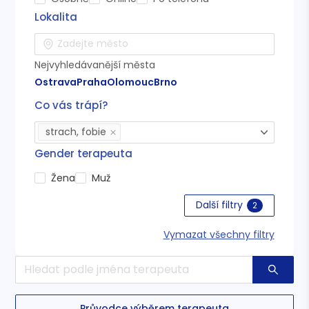
Lokalita
Nejvyhledávanější města
Ostrava
Praha
Olomouc
Brno
Co vás trápí?
strach, fobie
Gender terapeuta
Žena
Muž
Další filtry
2
Vymazat všechny filtry
Průvodce výběrem terapeuta