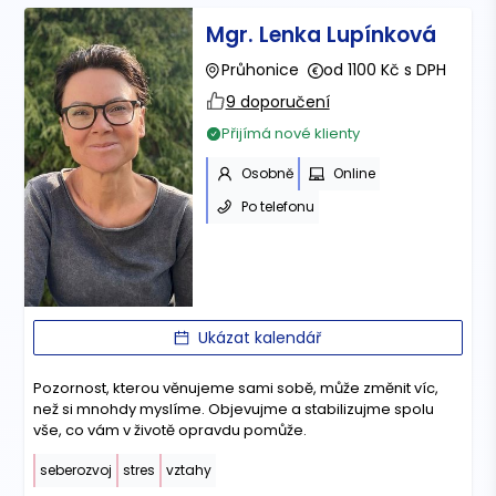
Mgr. Lenka Lupínková
Průhonice
od 1100 Kč s DPH
9 doporučení
Přijímá nové klienty
Osobně
Online
Po telefonu
Ukázat kalendář
Pozornost, kterou věnujeme sami sobě, může změnit víc,
než si mnohdy myslíme. Objevujme a stabilizujme spolu
vše, co vám v životě opravdu pomůže.
seberozvoj
stres
vztahy