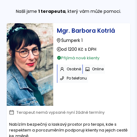
Našli jsme
1
terapeuta
, který vám může pomoci.
Mgr. Barbora Kotrlá
Šumperk 1
od 1200 Kč s DPH
Přijímá nové klienty
Osobně
Online
Po telefonu
Terapeut nemá vypsané nyní žádné termíny
Nabízím bezpečný a laskavý prostor pro terapii, kde s
respektem a porozuměním podporuji klienty na jejich cestě
ke změně.