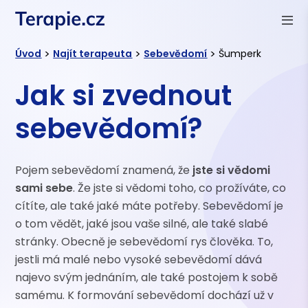
>
>
>
Úvod
Najít terapeuta
Sebevědomí
Šumperk
Jak si zvednout
sebevědomí?
Pojem sebevědomí znamená, že
jste si vědomi
sami sebe
. Že jste si vědomi toho, co prožíváte, co
cítíte, ale také jaké máte potřeby. Sebevědomí je
o tom vědět, jaké jsou vaše silné, ale také slabé
stránky. Obecně je sebevědomí rys člověka. To,
jestli má malé nebo vysoké sebevědomí dává
najevo svým jednáním, ale také postojem k sobě
samému. K formování sebevědomí dochází už v