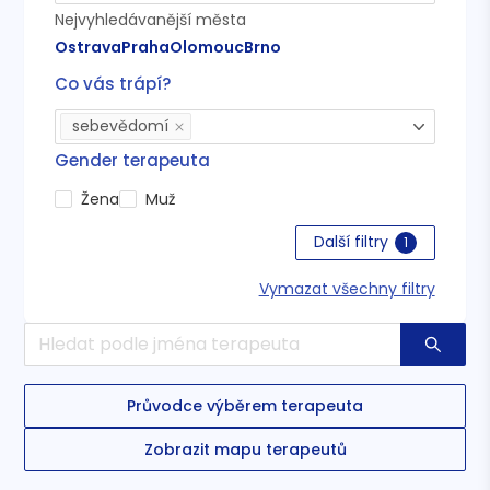
Nejvyhledávanější města
Ostrava
Praha
Olomouc
Brno
Co vás trápí?
sebevědomí
Gender terapeuta
Žena
Muž
Další filtry
1
Vymazat všechny filtry
Průvodce výběrem terapeuta
Zobrazit mapu terapeutů