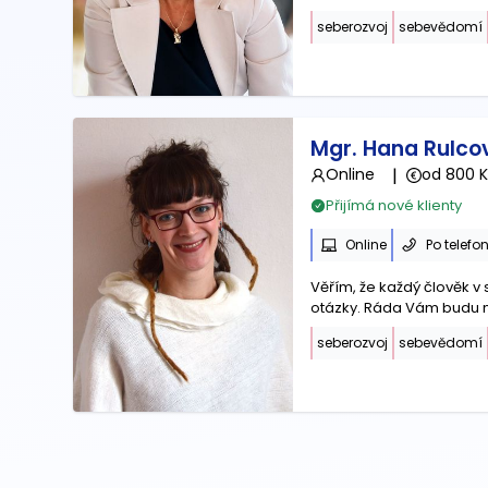
seberozvoj
sebevědomí
Mgr. Hana Rulco
Online
|
od 800 K
Přijímá nové klienty
Online
Po telefo
Věřím, že každý člověk v
otázky. Ráda Vám budu n
seberozvoj
sebevědomí