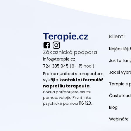
Klienti
Nejčastěji 
Zákaznická podpora
info@terapie.cz
Jak to fun
724 385 945
(8 - 15 hod.)
Jak si vyb
Pro komunikaci s terapeutem
využijte
kontaktní formulář
Terapie s 
na profilu terapeuta.
Pokud potřebujete akutní
Často klad
pomoc, volejte První linku
116 123
psychické pomoci
.
Blog
Webináře