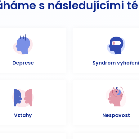
háme s následujícími t
Deprese
Syndrom vyhořen
Vztahy
Nespavost