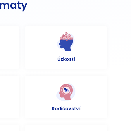
ématy
í
Úzkosti
Rodičovství