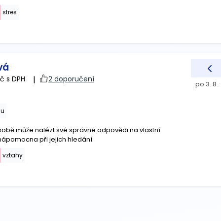
stres
vá
č s DPH
|
2 doporučení
po 3. 8.
nu
 sobě může nalézt své správné odpovědi na vlastní
ápomocna při jejich hledání.
vztahy