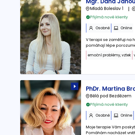
Mgr. Dana Jano
Mladá Boleslav 1
|
Přijímá nové klienty
Osobně
Online
V terapii se zaměřuji na 
pomáhají lépe porozumět
emoční problémy, vztek
PhDr. Martina B
Bělá pod Bezdězem
Přijímá nové klienty
Osobně
Online
Moje terapie Vám poskyt
Pomáhám nacházet vnitřní 