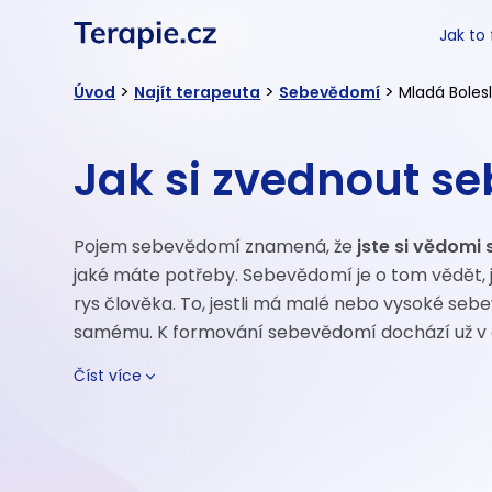
Jak to
>
>
>
Úvod
Najít terapeuta
Sebevědomí
Mladá Boles
Jak si zvednout s
Pojem sebevědomí znamená, že
jste si vědomi
jaké máte potřeby. Sebevědomí je o tom vědět, j
rys člověka. To, jestli má malé nebo vysoké se
samému. K formování sebevědomí dochází už v děts
Číst více