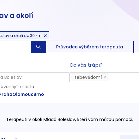
av a okolí
slav a okolí do 30 km
Průvodce výběrem terapeuta
Co vás trápí?
sebevědomí
dávanější města
Praha
Olomouc
Brno
Terapeuti
v okolí Mladá Boleslav
, kteří vám můžou pomoci.