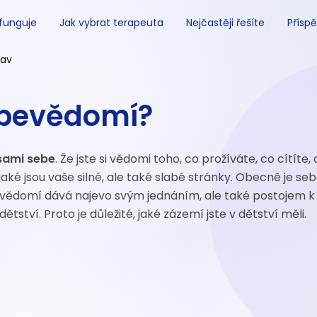
 funguje
Jak vybrat terapeuta
Nejčastěji řešíte
Příspě
lav
ebevědomí?
 sami sebe
. Že jste si vědomi toho, co prožíváte, co cítíte,
aké jsou vaše silné, ale také slabé stránky. Obecně je s
bevědomí dává najevo svým jednáním, ale také postojem k
tví. Proto je důležité, jaké zázemí jste v dětství měli.