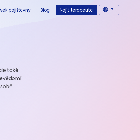
vek pojišťovny
Blog
Najít terapeuta
 ale také
ebevědomí
 sobě