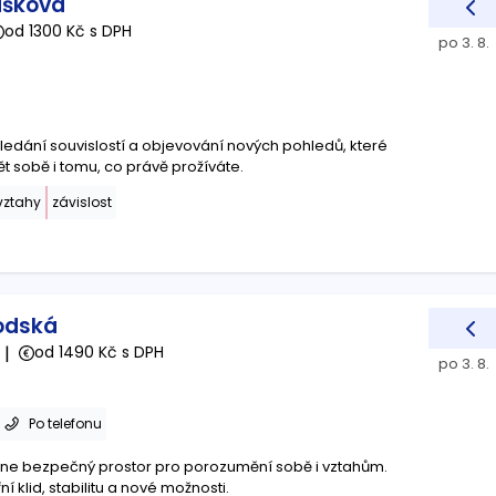
ušková
od 1300 Kč s DPH
po 3. 8.
hledání souvislostí a objevování nových pohledů, které
 sobě i tomu, co právě prožíváte.
vztahy
závislost
rodská
|
od 1490 Kč s DPH
po 3. 8.
Po telefonu
ne bezpečný prostor pro porozumění sobě i vztahům.
klid, stabilitu a nové možnosti.