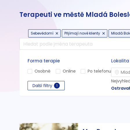
Terapeuti ve městě Mladá Bolesl
Sebevědomí
Přijímají nové klienty
Mladá Bole
Forma terapie
Lokalita
Osobně
Online
Po telefonu
Nejvyhle
Další filtry
1
Ostrava