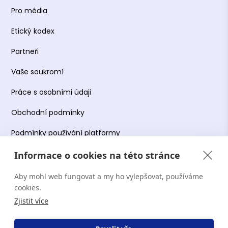
Pro média
Etický kodex
Partneři
Vaše soukromí
Práce s osobními údaji
Obchodní podmínky
Podmínky používání platformy
Informace o cookies na této stránce
Aby mohl web fungovat a my ho vylepšovat, používáme
Copyright Terapie CZ s.r.o. 2026. Všechna práva
cookies.
vyhrazena. Web provozuje Terapie CZ s.r.o. IČO:
Zjistit více
19644078.