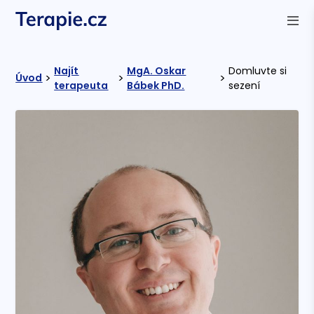
Najít
MgA. Oskar
Domluvte si
>
>
>
Úvod
terapeuta
Bábek PhD.
sezení