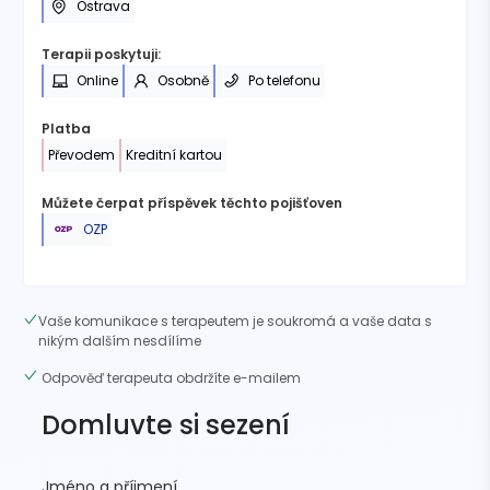
Ostrava
Terapii poskytuji:
Online
Osobně
Po telefonu
Platba
Převodem
Kreditní kartou
Můžete čerpat příspěvek těchto pojišťoven
OZP
Vaše komunikace s terapeutem je soukromá a vaše data s
nikým dalším nesdílíme
Odpověď terapeuta obdržíte e-mailem
Domluvte si sezení
Jméno a příjmení