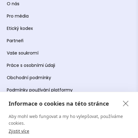
O nás
Pro média
Etický kodex
Partneři
Vaše soukromí
Práce s osobními údaji
Obchodní podmínky
Podmínky používání platformy
Informace o cookies na této stránce
Aby mohl web fungovat a my ho vylepšovat, používáme
Copyright Terapie CZ s.r.o. 2026. Všechna práva
cookies.
vyhrazena. Web provozuje Terapie CZ s.r.o. IČO:
Zjistit více
19644078.