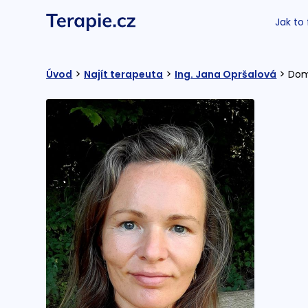
Jak to
>
>
>
Úvod
Najít terapeuta
Ing. Jana Opršalová
Dom