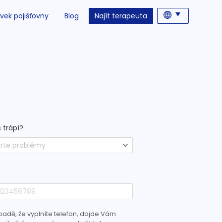
vek pojišťovny
Blog
Najít terapeuta
 trápí?
rte problémy
padě, že vyplníte telefon, dojde Vám