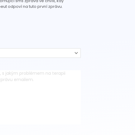
rňující sms zpráva ve chvíli, kdy
eut odpoví na tuto první zprávu.