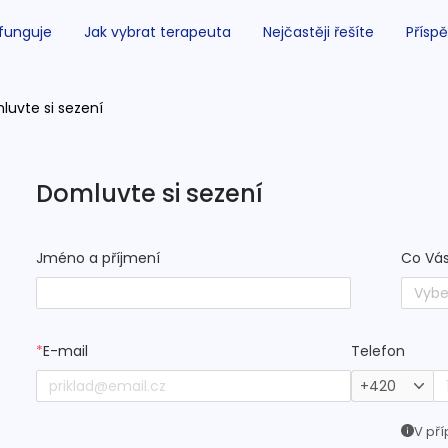
 funguje
Jak vybrat terapeuta
Nejčastěji řešíte
Příspě
luvte si sezení
Domluvte si sezení
Jméno a příjmení
Co Vás
Vybe
*
E-mail
Telefon
+420
V pří