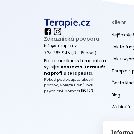
Klienti
Nejčastěji 
Zákaznická podpora
info@terapie.cz
Jak to fun
724 385 945
(8 - 15 hod.)
Jak si vyb
Pro komunikaci s terapeutem
využijte
kontaktní formulář
Terapie s 
na profilu terapeuta.
Pokud potřebujete akutní
Často klad
pomoc, volejte První linku
116 123
psychické pomoci
.
Blog
Webináře
Informac