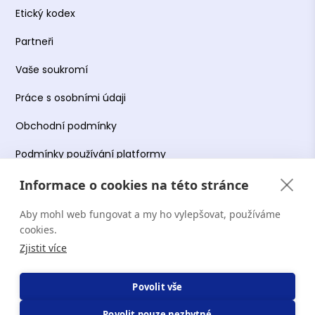
Etický kodex
Partneři
Vaše soukromí
Práce s osobními údaji
Obchodní podmínky
Podmínky používání platformy
Informace o cookies na této stránce
Aby mohl web fungovat a my ho vylepšovat, používáme
Copyright Terapie CZ s.r.o. 2026. Všechna práva
cookies.
vyhrazena. Web provozuje Terapie CZ s.r.o. IČO:
Zjistit více
19644078.
Povolit vše
Povolit pouze nezbytné