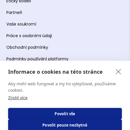
Etický kodex
Partneři
Vaše soukromí
Práce s osobními údaji
Obchodní podmínky
Podmínky používání platformy
Informace o cookies na této stránce
Aby mohl web fungovat a my ho vylepšovat, používáme
Copyright Terapie CZ s.r.o. 2026. Všechna práva
cookies.
vyhrazena. Web provozuje Terapie CZ s.r.o. IČO:
Zjistit více
19644078.
Povolit vše
Povolit pouze nezbytné