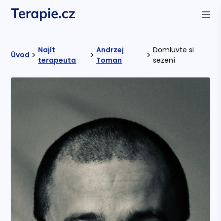
Najít
Andrzej
Domluvte si
>
>
>
Úvod
terapeuta
Toman
sezení