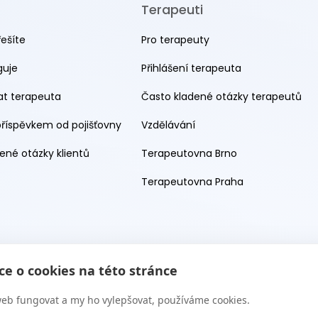
Terapeuti
řešíte
Pro terapeuty
guje
Přihlášení terapeuta
rat terapeuta
Často kladené otázky terapeutů
příspěvkem od pojišťovny
Vzdělávání
ené otázky klientů
Terapeutovna Brno
Terapeutovna Praha
e o cookies na této stránce
eb fungovat a my ho vylepšovat, používáme cookies.
 s.r.o. 2026. Všechna práva vyhrazena. Web provozuje Terapie CZ 