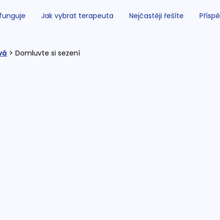
 funguje
Jak vybrat terapeuta
Nejčastěji řešíte
Příspě
>
vá
Domluvte si sezení