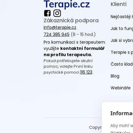
Klienti
Nejčastěji 
Zákaznická podpora
info@terapie.cz
Jak to fun
724 385 945
(8 - 15 hod.)
Jak si vyb
Pro komunikaci s terapeutem
využijte
kontaktní formulář
Terapie s 
na profilu terapeuta.
Pokud potřebujete akutní
Často klad
pomoc, volejte První linku
116 123
psychické pomoci
.
Blog
Webináře
Informac
Aby mohl w
Copyright Terapie CZ