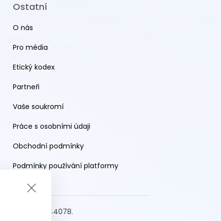
Ostatní
O nás
Pro média
Etický kodex
Partneři
Vaše soukromí
Práce s osobními údaji
Obchodní podmínky
Podmínky používání platformy
s.r.o. IČO: 19644078.