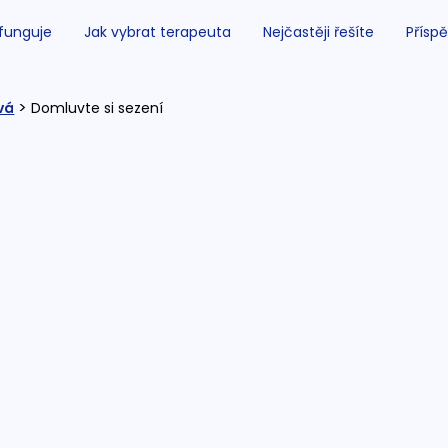
 funguje
Jak vybrat terapeuta
Nejčastěji řešíte
Příspě
>
vá
Domluvte si sezení