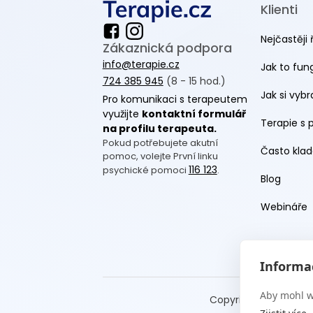
Klienti
Nejčastěji 
Zákaznická podpora
info@terapie.cz
Jak to fun
724 385 945
(8 - 15 hod.)
Jak si vyb
Pro komunikaci s terapeutem
využijte
kontaktní formulář
Terapie s 
na profilu terapeuta.
Pokud potřebujete akutní
Často klad
pomoc, volejte První linku
116 123
psychické pomoci
.
Blog
Webináře
Informac
Aby mohl w
Copyright Terapie CZ