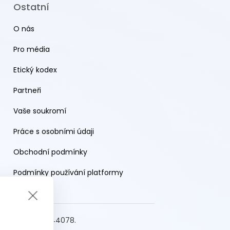
Ostatní
O nás
Pro média
Etický kodex
Partneři
Vaše soukromí
Práce s osobními údaji
Obchodní podmínky
Podmínky používání platformy
s.r.o. IČO: 19644078.