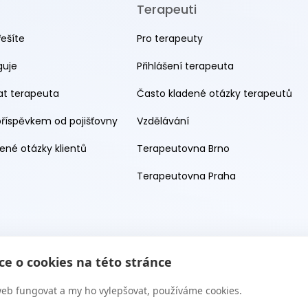
Terapeuti
řešíte
Pro terapeuty
guje
Přihlášení terapeuta
rat terapeuta
Často kladené otázky terapeutů
příspěvkem od pojišťovny
Vzdělávání
ené otázky klientů
Terapeutovna Brno
Terapeutovna Praha
e o cookies na této stránce
eb fungovat a my ho vylepšovat, používáme cookies.
 s.r.o. 2026. Všechna práva vyhrazena. Web provozuje Terapie CZ 