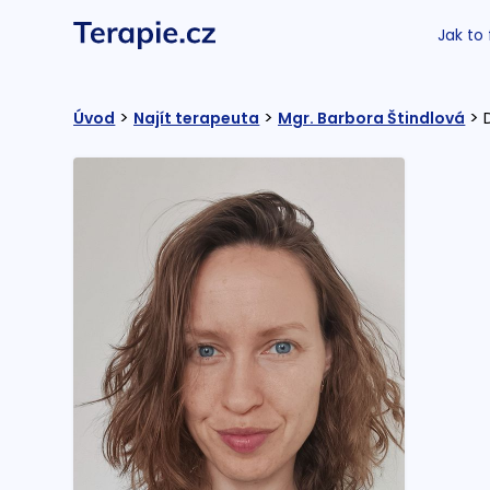
Jak to
>
>
>
Úvod
Najít terapeuta
Mgr. Barbora Štindlová