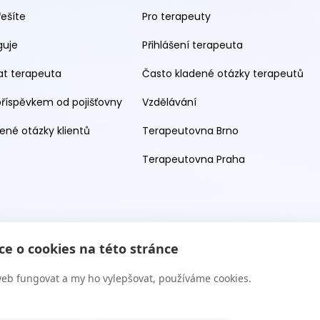
řešíte
Pro terapeuty
guje
Přihlášení terapeuta
rat terapeuta
Často kladené otázky terapeutů
příspěvkem od pojišťovny
Vzdělávání
ené otázky klientů
Terapeutovna Brno
Terapeutovna Praha
e o cookies na této stránce
eb fungovat a my ho vylepšovat, používáme cookies.
 s.r.o. 2026. Všechna práva vyhrazena. Web provozuje Terapie CZ 