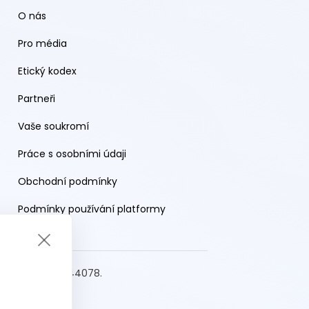
O nás
Pro média
Etický kodex
Partneři
Vaše soukromí
Práce s osobními údaji
Obchodní podmínky
Podmínky používání platformy
s.r.o. IČO: 19644078.