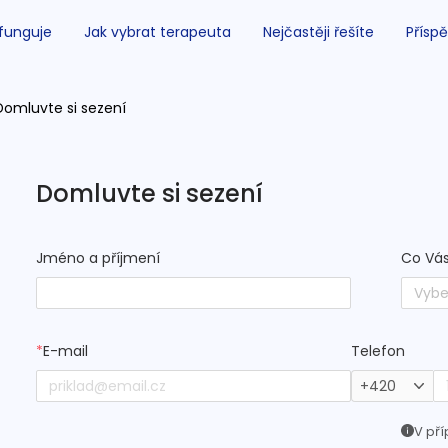
 funguje
Jak vybrat terapeuta
Nejčastěji řešíte
Příspě
Domluvte si sezení
Domluvte si sezení
Jméno a příjmení
Co Vás
Vybe
*
E-mail
Telefon
+420
V pří