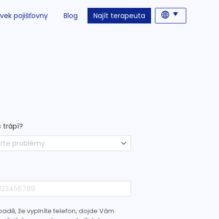
vek pojišťovny
Blog
Najít terapeuta
 trápí?
rte problémy
padě, že vyplníte telefon, dojde Vám