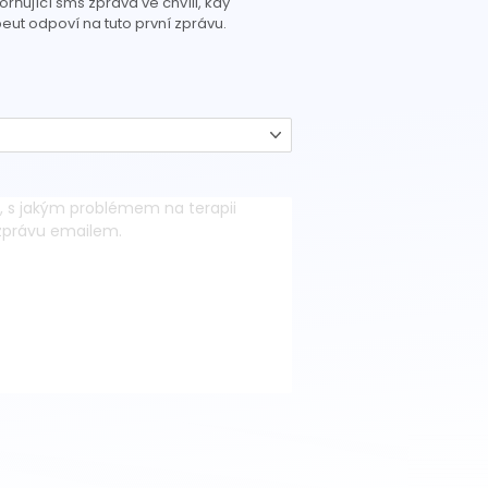
rňující sms zpráva ve chvíli, kdy
eut odpoví na tuto první zprávu.