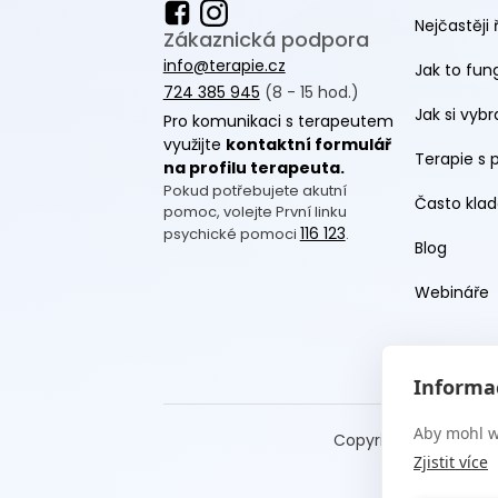
Nejčastěji 
Zákaznická podpora
info@terapie.cz
Jak to fun
724 385 945
(8 - 15 hod.)
Jak si vyb
Pro komunikaci s terapeutem
využijte
kontaktní formulář
Terapie s 
na profilu terapeuta.
Pokud potřebujete akutní
Často klad
pomoc, volejte První linku
116 123
psychické pomoci
.
Blog
Webináře
Informac
Aby mohl w
Copyright Terapie CZ
Zjistit více