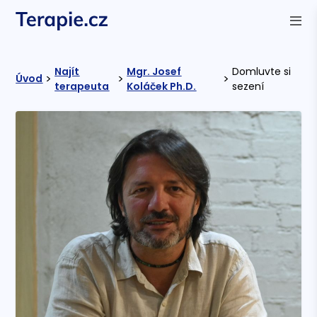
Najít
Mgr. Josef
Domluvte si
>
>
>
Úvod
terapeuta
Koláček Ph.D.
sezení