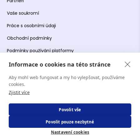
Partneři
Vaše soukromí
Práce s osobními údaji
Obchodní podmínky
Podmínky používání platformy
Informace o cookies na této stránce
Aby mohl web fungovat a my ho vylepšovat, používáme
Copyright Terapie CZ s.r.o. 2026. Všechna práva
cookies.
vyhrazena. Web provozuje Terapie CZ s.r.o. IČO:
Zjistit více
19644078.
Povolit vše
Povolit pouze nezbytné
Nastavení cookies