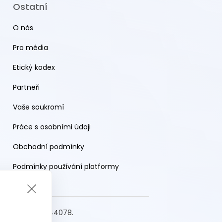
Ostatní
O nás
Pro média
Etický kodex
Partneři
Vaše soukromí
Práce s osobními údaji
Obchodní podmínky
Podmínky používání platformy
s.r.o. IČO: 19644078.