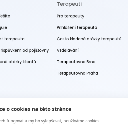
Terapeuti
řešíte
Pro terapeuty
guje
Přihlášení terapeuta
rat terapeuta
Často kladené otázky terapeutů
příspěvkem od pojišťovny
Vzdělávání
ené otázky klientů
Terapeutovna Brno
Terapeutovna Praha
e o cookies na této stránce
eb fungovat a my ho vylepšovat, používáme cookies.
 s.r.o. 2026. Všechna práva vyhrazena. Web provozuje Terapie CZ 