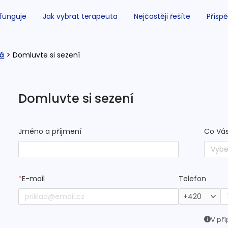
 funguje
Jak vybrat terapeuta
Nejčastěji řešíte
Příspě
>
vá
Domluvte si sezení
Domluvte si sezení
Jméno a příjmení
Co Vás
Vybe
*
E-mail
Telefon
+420
V pří