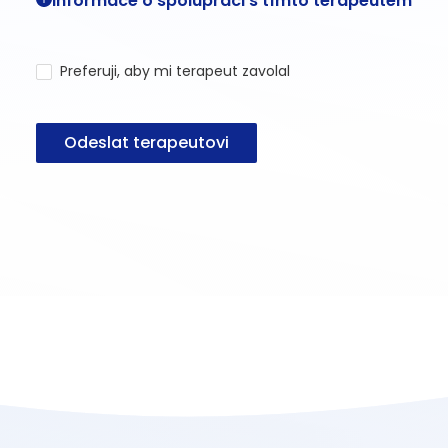
Informace o spolupráci s tímto terapeutem
Preferuji, aby mi terapeut zavolal
Odeslat terapeutovi