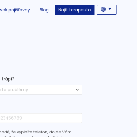
vek pojišťovny
Blog
Najít terapeuta
 trápí?
rte problémy
padě, že vyplníte telefon, dojde Vám