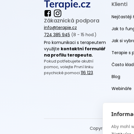
Klienti
Nejčastěji 
Zákaznická podpora
info@terapie.cz
Jak to fun
724 385 945
(8 - 15 hod.)
Jak si vyb
Pro komunikaci s terapeutem
využijte
kontaktní formulář
Terapie s 
na profilu terapeuta.
Pokud potřebujete akutní
Často klad
pomoc, volejte První linku
116 123
psychické pomoci
.
Blog
Webináře
Informac
Aby mohl w
Copyright Terapie CZ