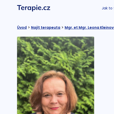
Jak to
>
>
Úvod
Najít terapeuta
Mgr. et Mgr. Leona Kleino