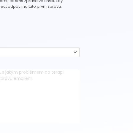
rňující sms zpráva ve chvíli, kdy
eut odpoví na tuto první zprávu.