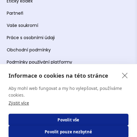
Etický kodex
Partneři
Vaše soukromí
Práce s osobními údaji
Obchodní podmínky
Podmínky používání platformy
Informace o cookies na této stránce
Aby mohl web fungovat a my ho vylepšovat, používáme
Copyright Terapie CZ s.r.o. 2026. Všechna práva
cookies.
vyhrazena. Web provozuje Terapie CZ s.r.o. IČO:
Zjistit více
19644078.
Povolit vše
Povolit pouze nezbytné