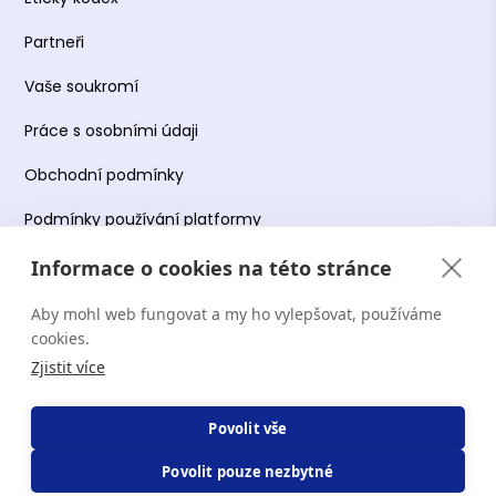
Partneři
Vaše soukromí
Práce s osobními údaji
Obchodní podmínky
Podmínky používání platformy
Informace o cookies na této stránce
Aby mohl web fungovat a my ho vylepšovat, používáme
Copyright Terapie CZ s.r.o. 2026. Všechna práva
cookies.
vyhrazena. Web provozuje Terapie CZ s.r.o. IČO:
Zjistit více
19644078.
Povolit vše
Povolit pouze nezbytné