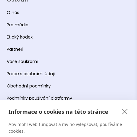
O nás
Pro média
Etický kodex
Partneři
Vaše soukromí
Práce s osobními údaji
Obchodní podmínky
Podmínky používání platformy
Informace o cookies na této stránce
Aby mohl web fungovat a my ho vylepšovat, používáme
Copyright Terapie CZ s.r.o. 2026. Všechna práva
cookies.
vyhrazena. Web provozuje Terapie CZ s.r.o. IČO: