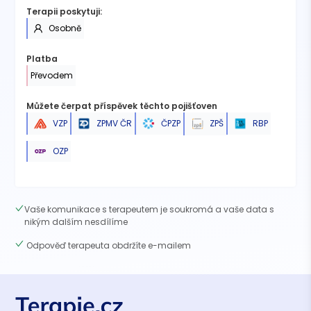
Terapii poskytuji:
Osobně
Platba
Převodem
Můžete čerpat příspěvek těchto pojišťoven
ZPMV ČR
ČPZP
RBP
VZP
ZPŠ
OZP
Vaše komunikace s terapeutem je soukromá a vaše data s
nikým dalším nesdílíme
Odpověď terapeuta obdržíte e-mailem