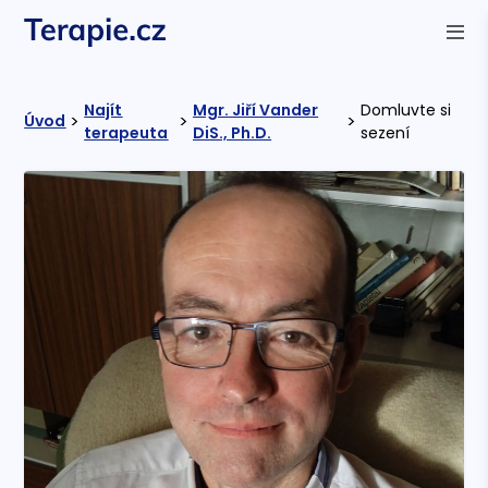
Najít
Mgr. Jiří Vander
Domluvte si
>
>
>
Úvod
terapeuta
DiS., Ph.D.
sezení