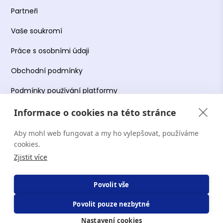
Partneři
Vaše soukromí
Práce s osobními údaji
Obchodní podmínky
Podmínky používání platformy
Informace o cookies na této stránce
Aby mohl web fungovat a my ho vylepšovat, používáme
Copyright Terapie CZ s.r.o. 2026. Všechna práva
cookies.
vyhrazena. Web provozuje Terapie CZ s.r.o. IČO:
Zjistit více
19644078.
Povolit vše
Povolit pouze nezbytné
Nastavení cookies