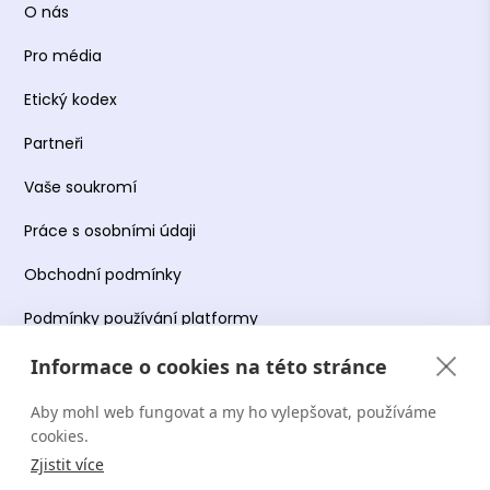
O nás
Pro média
Etický kodex
Partneři
Vaše soukromí
Práce s osobními údaji
Obchodní podmínky
Podmínky používání platformy
Informace o cookies na této stránce
Aby mohl web fungovat a my ho vylepšovat, používáme
Copyright Terapie CZ s.r.o. 2026. Všechna práva
cookies.
vyhrazena. Web provozuje Terapie CZ s.r.o. IČO:
Zjistit více
19644078.