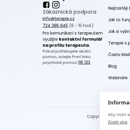
Nejčastěji 
Zákaznická podpora
info@terapie.cz
Jak to fun
724 385 945
(8 - 15 hod.)
Jak si vyb
Pro komunikaci s terapeutem
využijte
kontaktní formulář
Terapie s 
na profilu terapeuta.
Pokud potřebujete akutní
Často klad
pomoc, volejte První linku
116 123
psychické pomoci
.
Blog
Webináře
Informac
Aby mohl w
Copyright Terapie CZ
Zjistit více