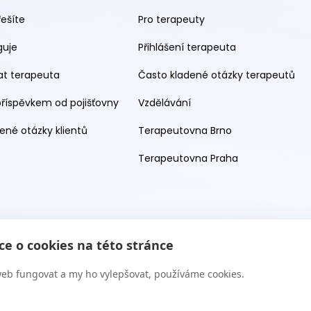
řešíte
Pro terapeuty
guje
Přihlášení terapeuta
rat terapeuta
Často kladené otázky terapeutů
příspěvkem od pojišťovny
Vzdělávání
ené otázky klientů
Terapeutovna Brno
Terapeutovna Praha
e o cookies na této stránce
eb fungovat a my ho vylepšovat, používáme cookies.
 s.r.o. 2026. Všechna práva vyhrazena. Web provozuje Terapie CZ 