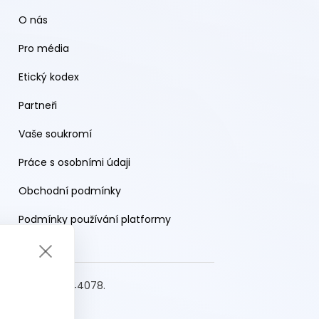
O nás
Pro média
Etický kodex
Partneři
Vaše soukromí
Práce s osobními údaji
Obchodní podmínky
Podmínky používání platformy
s.r.o. IČO: 19644078.