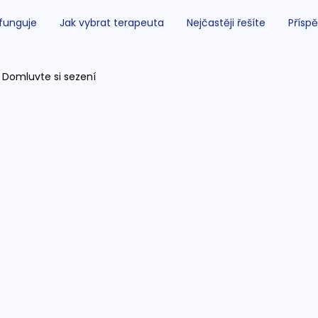
 funguje
Jak vybrat terapeuta
Nejčastěji řešíte
Příspě
Domluvte si sezení