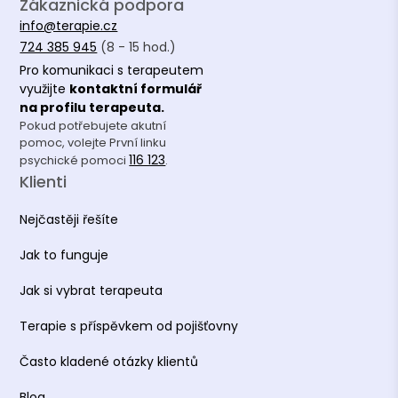
Zákaznická podpora
info@terapie.cz
724 385 945
(8 - 15 hod.)
Pro komunikaci s terapeutem
využijte
kontaktní formulář
na profilu terapeuta.
Pokud potřebujete akutní
pomoc, volejte První linku
116 123
psychické pomoci
.
Klienti
Nejčastěji řešíte
Jak to funguje
Jak si vybrat terapeuta
Terapie s příspěvkem od pojišťovny
Často kladené otázky klientů
Blog