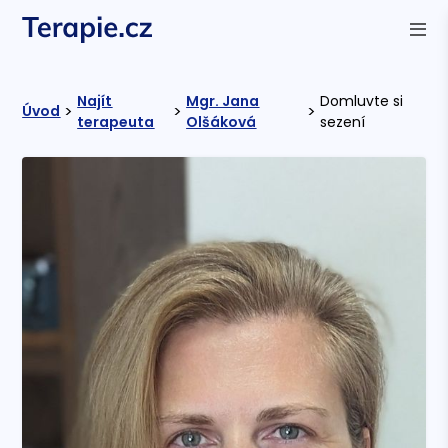
Najít
Mgr. Jana
Domluvte si
>
>
>
Úvod
terapeuta
Olšáková
sezení