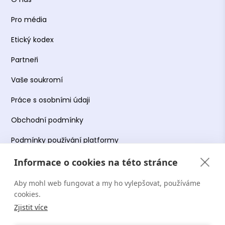
Pro média
Etický kodex
Partneři
Vaše soukromí
Práce s osobními údaji
Obchodní podmínky
Podmínky používání platformy
Informace o cookies na této stránce
Aby mohl web fungovat a my ho vylepšovat, používáme
Copyright Terapie CZ s.r.o. 2026. Všechna práva
cookies.
vyhrazena. Web provozuje Terapie CZ s.r.o. IČO:
Zjistit více
19644078.