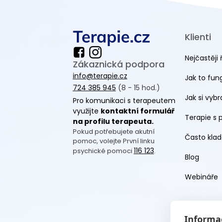
Klienti
Nejčastěji 
Zákaznická podpora
info@terapie.cz
Jak to fun
724 385 945
(8 - 15 hod.)
Jak si vyb
Pro komunikaci s terapeutem
využijte
kontaktní formulář
Terapie s 
na profilu terapeuta.
Pokud potřebujete akutní
Často klad
pomoc, volejte První linku
116 123
psychické pomoci
.
Blog
Webináře
Informac