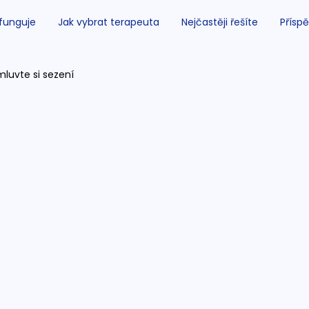
 funguje
Jak vybrat terapeuta
Nejčastěji řešíte
Příspě
luvte si sezení