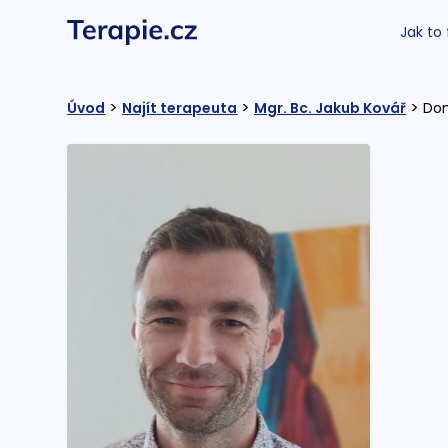
Jak to
>
>
>
Úvod
Najít terapeuta
Mgr. Bc. Jakub Kovář
Dom