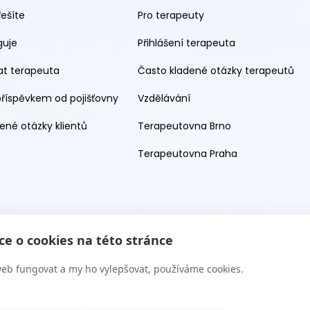
řešíte
Pro terapeuty
guje
Přihlášení terapeuta
rat terapeuta
Často kladené otázky terapeutů
příspěvkem od pojišťovny
Vzdělávání
ené otázky klientů
Terapeutovna Brno
Terapeutovna Praha
e o cookies na této stránce
eb fungovat a my ho vylepšovat, používáme cookies.
 s.r.o. 2026. Všechna práva vyhrazena. Web provozuje Terapie CZ 