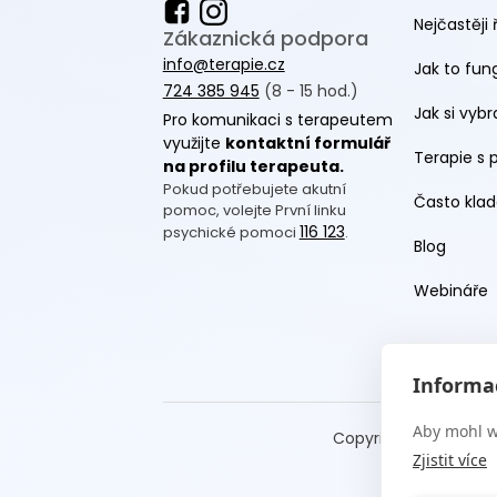
Nejčastěji 
Zákaznická podpora
info@terapie.cz
Jak to fun
724 385 945
(8 - 15 hod.)
Jak si vyb
Pro komunikaci s terapeutem
využijte
kontaktní formulář
Terapie s 
na profilu terapeuta.
Pokud potřebujete akutní
Často klad
pomoc, volejte První linku
116 123
psychické pomoci
.
Blog
Webináře
Informac
Aby mohl w
Copyright Terapie CZ
Zjistit více