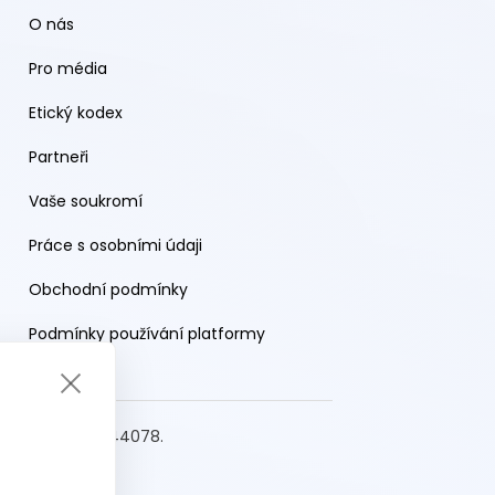
O nás
Pro média
Etický kodex
Partneři
Vaše soukromí
Práce s osobními údaji
Obchodní podmínky
Podmínky používání platformy
s.r.o. IČO: 19644078.