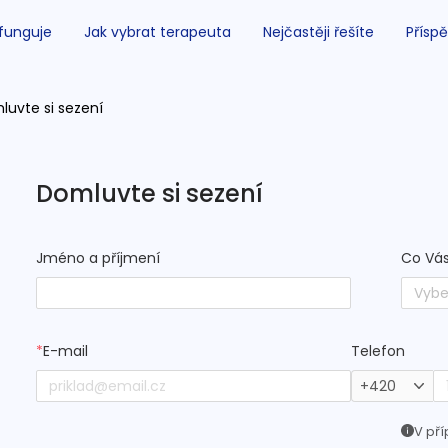
 funguje
Jak vybrat terapeuta
Nejčastěji řešíte
Příspě
luvte si sezení
Domluvte si sezení
Jméno a příjmení
Co Vás
Vybe
*
E-mail
Telefon
+420
V pří