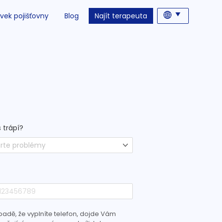
vek pojišťovny
Blog
Najít terapeuta
 trápí?
rte problémy
padě, že vyplníte telefon, dojde Vám