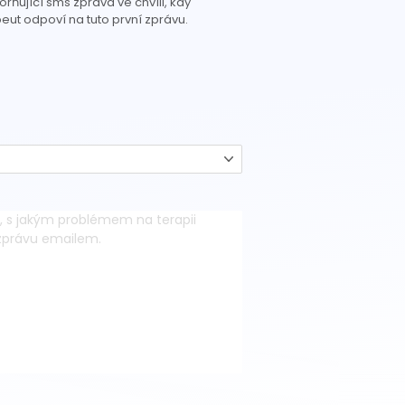
rňující sms zpráva ve chvíli, kdy
eut odpoví na tuto první zprávu.