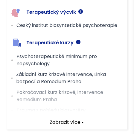
Hotově
Převodem
Terapeutický výcvik
Český institut biosyntetické psychoterapie
Terapeutické kurzy
Psychoterapeutické minimum pro
nepsychology
Základní kurz krizové intervence, Linka
bezpečí a Remedium Praha
Pokračovací kurz krizové, intervence
Remedium Praha
Trauma z pohledu biosyntézy
Psychosomatika z pohledu biosyntézy
Zobrazit více
Motivační rozhovory, FOKUS Praha