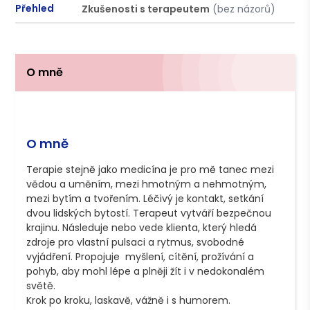
Přehled
Zkušenosti s terapeutem
(bez názorů)
P
O mně
O mně
Terapie stejně jako medicína je pro mě tanec mezi 
vědou a uměním, mezi hmotným a nehmotným, 
mezi bytím a tvořením. Léčivý je kontakt, setkání 
dvou lidských bytostí. Terapeut vytváří bezpečnou 
krajinu. Následuje nebo vede klienta, který hledá 
zdroje pro vlastní pulsaci a rytmus, svobodné 
vyjádření. Propojuje  myšlení, cítění, prožívání a 
pohyb, aby mohl lépe a plněji žít i v nedokonalém 
světě.

Krok po kroku, laskavě, vážně i s humorem.
