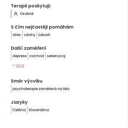
Terapii poskytuji:
Osobně
S čím nejčastěji pomáhám
stres
vztahy
úzkosti
Další zaměření
deprese
rozchod
seberozvoj
Více
Směr výcviku
psychoterapie zaměřená na tělo
Jazyky
Čeština
Slovenština