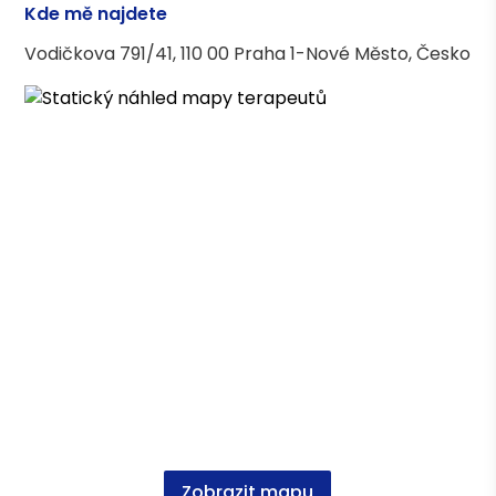
Kde mě najdete
SDFP (facilitační program v Somatickém
Vodičkova 791/41, 110 00 Praha 1-Nové Město, Česko
dialogu)
Narativní práce s umírajícímí osobami
Narativní práce s pozůstalými
Asociace terapeutů
Česká asociace pro psychoterapii (ČAP) -
kandidátní členství
Vzdělání
1. LF UK obor Všeobecné lékařství
Zobrazit mapu