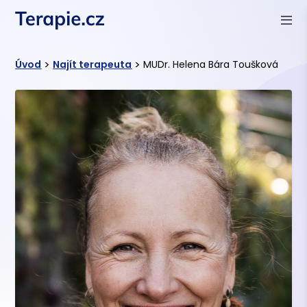
>
>
Úvod
Najít terapeuta
MUDr. Helena Bára Toušková