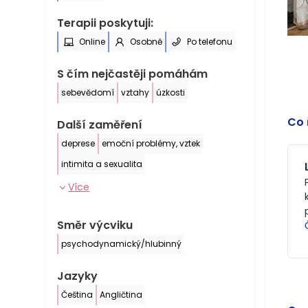
Terapii poskytuji:
Online
Osobně
Po telefonu
S čím nejčastěji pomáhám
sebevědomí
vztahy
úzkosti
Co 
Další zaměření
deprese
emoční problémy, vztek
intimita a sexualita
Více
Směr výcviku
psychodynamický/hlubinný
Jazyky
Čeština
Angličtina