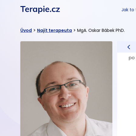
Jak to
>
>
Úvod
Najít terapeuta
MgA. Oskar Bábek PhD.
po 