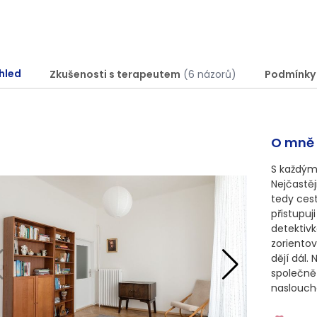
hled
Zkušenosti s terapeutem
(6 názorů)
Podmínky
O mně
S každým 
Nejčastěj
tedy ces
přistupuj
detektivk
zorientov
dějí dál.
společně