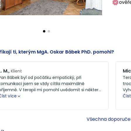
ověř
říkají ti, kterým MgA. Oskar Bábek PhD. pomohl?
L. M.
,
Mic
Klient
Pan Bábek byl od počátku empatický, při
Ter
komunikaci jsem se vždy cítila maximálně
troc
příjemně. V terapii mi pomohl uvědomit si některé
Vyh
vzorce, které se v mém životě vyskytovaly /
Číst více
abyc
Číst
vyskytují, správnými otázkami mě dokázal navést
mě 
k odpovědi, zároveň jsme společně došli i k řešení
to,
těchto vzorců. Mohu jedině doporučit. Děkuji. :-)
roz
Všechna doporuče
jse
uvě