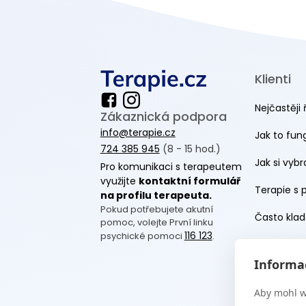
Klienti
Nejčastěji 
Zákaznická podpora
info@terapie.cz
Jak to fun
724 385 945
(8 - 15 hod.)
Jak si vyb
Pro komunikaci s terapeutem
využijte
kontaktní formulář
Terapie s 
na profilu terapeuta.
Pokud potřebujete akutní
Často klad
pomoc, volejte První linku
116 123
psychické pomoci
.
Blog
Informac
Webináře
Aby mohl w