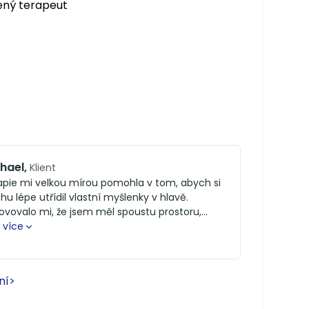
ený terapeut
hael
,
Klient
apie mi velkou mírou pomohla v tom, abych si
hu lépe utřídil vlastní myšlenky v hlavě.
ovovalo mi, že jsem měl spoustu prostoru,
h se vyjádřil a to o jakémkoliv tématu, které
 více
při daném setkání zrovna trápilo. Ocenil bych
 že jsem měl na setkáních pocit, že si vzájemně
umíme a pak také zpětnou vazbou, kterou
ní
>
m od pana Bábka dostal, jenž mi pomohla si
domit, že není třeba se nenávidět za všechno,