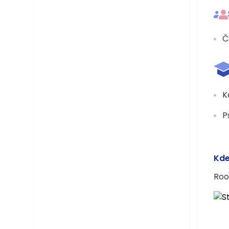
Č
K
P
Kde
Roo