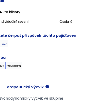
ík
co 
ješ
mě 
Pro klienty
Individuální sezení
Osobně
ete čerpat příspěvek těchto pojišťoven
OZP
tba
ově
Převodem
Terapeutický výcvik
sychodynamický výcvik ve skupině