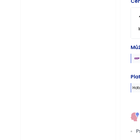
Cen
Můž
Pla
Hot
P