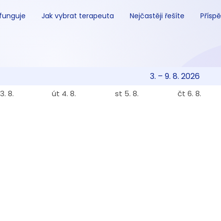
 funguje
Jak vybrat terapeuta
Nejčastěji řešíte
Příspě
3. – 9. 8. 2026
3. 8.
út 4. 8.
st 5. 8.
čt 6. 8.