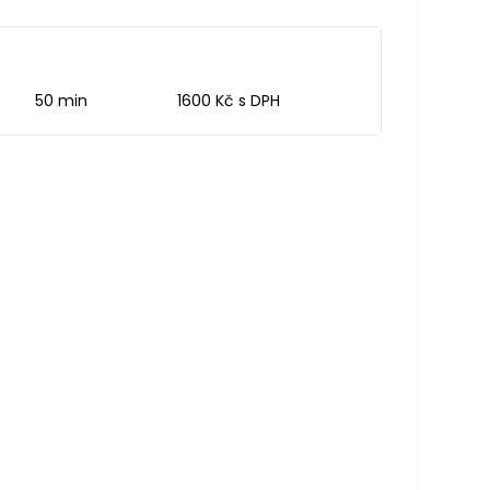
se mi občas nepovede. Mám před sebou sice
tě dlouhou cestu, ale myslím si, že pan Bábek
na ni správně nasměroval.
50 min
1600 Kč s DPH