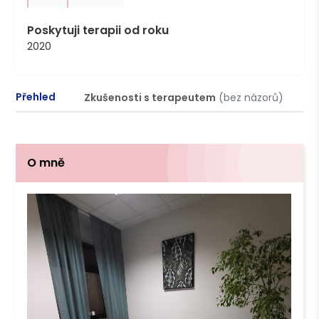
Poskytuji terapii od roku
2020
Přehled
Zkušenosti s terapeutem
(bez názorů)
P
O mně