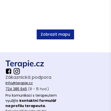
Co jsou poruchy příjmu potravy a
jak pomoci osobě, která se s nimi
potýká?
Zobrazit mapu
Článek
•
Terapie.cz
Zákaznická podpora
Jak rozeznat rozdíl mezi láskou a
info@terapie.cz
nezdravou závislostí
724 385 945
(8 - 15 hod.)
Článek
•
Terapie.cz
Pro komunikaci s terapeutem
využijte
kontaktní formulář
na profilu terapeuta.
Pokud potřebujete akutní