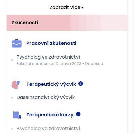
Forma
Osobně, Online
Zobrazit více
Délka
50 min
Zkušenosti
Cena
950 Kč s DPH
Skupinové sezení
Pracovní zkušenosti
Forma
Osobně, Online
Délka
90 min
Psycholog ve zdravotnictví
Fakultní nemocnice Ostrava
2023
-
Doposud
Cena
1800 Kč s DPH
Terapeutický výcvik
Můžete čerpat příspěvek těchto pojišťoven
OZP
Daseinsanalytický výcvik
Platba
Terapeutické kurzy
Převodem
Kreditní kartou
Psycholog ve zdravotnictví