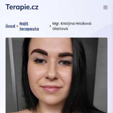
Najít
Mgr. Kristýna Hriciková
>
>
Úvod
terapeuta
Glattová