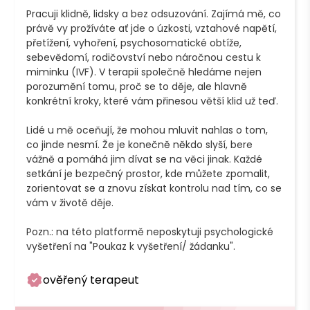
Pracuji klidně, lidsky a bez odsuzování. Zajímá mě, co 
právě vy prožíváte ať jde o úzkosti, vztahové napětí, 
přetížení, vyhoření, psychosomatické obtíže, 
sebevědomí, rodičovství nebo náročnou cestu k 
miminku (IVF). V terapii společně hledáme nejen 
porozumění tomu, proč se to děje, ale hlavně 
konkrétní kroky, které vám přinesou větší klid už teď.

Lidé u mě oceňují, že mohou mluvit nahlas o tom, 
co jinde nesmí. Že je konečně někdo slyší, bere 
vážně a pomáhá jim dívat se na věci jinak. Každé 
setkání je bezpečný prostor, kde můžete zpomalit, 
zorientovat se a znovu získat kontrolu nad tím, co se 
vám v životě děje.

Pozn.: na této platformě neposkytuji psychologické 
vyšetření na "Poukaz k vyšetření/ žádanku". 
ověřený terapeut