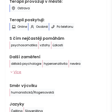
Terapii provozuji v městě:
Ostrava
Terapii poskytuji:
Online
Osobně
Po telefonu
S čím nejčastěji pomáhám
psychosomatika
vztahy
úzkosti
Další zaměření
dětská psychologie
hypersenzitivita
nevěra
Více
Směr výcviku
humanistická/Rogersovská
Jazyky
Čeština
Slovenština