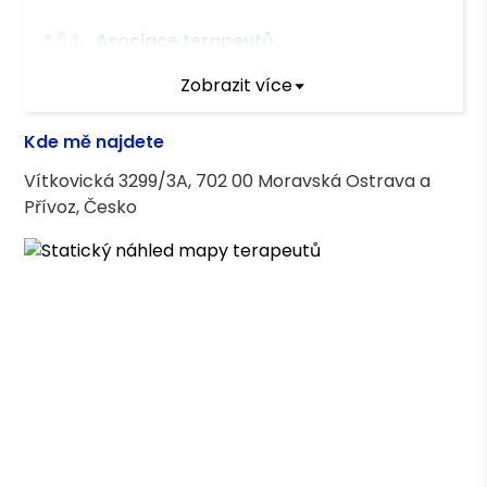
Asociace terapeutů
Zobrazit více
Česká asociace pro psychoterapii (ČAP)
Asociace klinických psychologů (AKP)
Kde mě najdete
Vítkovická 3299/3A, 702 00 Moravská Ostrava a
Vzdělání
Přívoz, Česko
Psychologie, Bc., PVŠPS
Psychologie, Mgr., PVŠPS
Výstupy v médiích