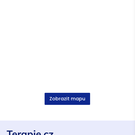
Česká asociace pro psychoterapii (ČAP) -
kandidátní členství
Vzdělání
Právo a právní věda, Mgr. MUNI
Zobrazit mapu