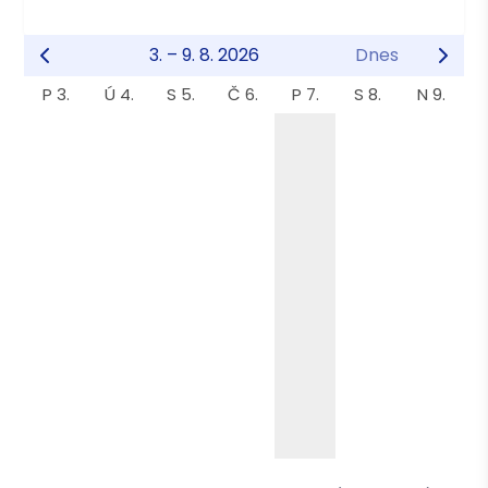
3. – 9. 8. 2026
Dnes
P 3.
Ú 4.
S 5.
Č 6.
P 7.
S 8.
N 9.