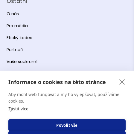
Ostatní
O nás
Pro média
Etický kodex
Partneři
Vaše soukromí
Práce s osobními údaji
Informace o cookies na této stránce
Obchodní podmínky
Aby mohl web fungovat a my ho vylepšovat, používáme
Podmínky používání platformy
cookies.
Zjistit více
Copyright Terapie CZ s.r.o. 2026. Všechna práva
Povolit vše
vyhrazena. Web provozuje Terapie CZ s.r.o. IČO: