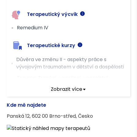
Terapeutický výcvik
Remedium IV
Terapeutické kurzy
Důvěra ve změnu II - aspekty práce s
vývojovým traumatem v dětství a dospělosti
Trauma: Zranění - posílení - poselství
Porozumenie traume a disociácii cez
Zobrazit více
neurobiológiu a vzťahovú väzbu
Kde mě najdete
Základní krizová intervence - Remedium
Panská 12, 602 00 Brno-střed, Česko
Asociace terapeutů