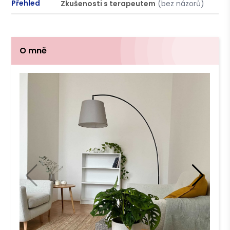
Přehled
Zkušenosti s terapeutem
(bez názorů)
P
O mně