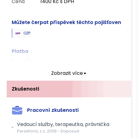
Cena
1400 Kč s DPH
Můžete čerpat příspěvek těchto pojišťoven
OZP
Platba
Hotově
Převodem
Zobrazit více
Zkušenosti
Pracovní zkušenosti
Vedoucí služby, terapeutka, právnička
Persefona, z.s.
2009
-
Doposud