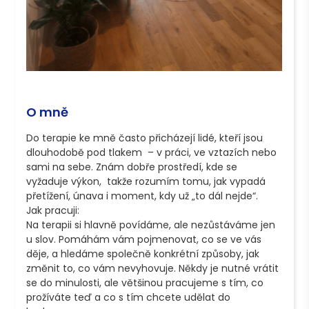
O mně
Do terapie ke mně často přicházejí lidé, kteří jsou 
dlouhodobě pod tlakem  – v práci, ve vztazích nebo 
sami na sebe. Znám dobře prostředí, kde se 
vyžaduje výkon,  takže rozumím tomu, jak vypadá 
přetížení, únava i moment, kdy už „to dál nejde“.

Jak pracuji:

Na terapii si hlavně povídáme, ale nezůstáváme jen 
u slov. Pomáhám vám pojmenovat, co se ve vás 
děje, a hledáme společně konkrétní způsoby, jak 
změnit to, co vám nevyhovuje. Někdy je nutné vrátit 
se do minulosti, ale většinou pracujeme s tím, co 
prožíváte teď a co s tím chcete udělat do 