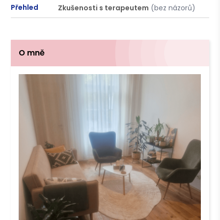
Přehled
Zkušenosti s terapeutem
(bez názorů)
P
O mně