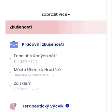
Forma
Osobně, Online
Zobrazit více
Délka
60 min
Cena
1500 Kč s DPH
Zkušenosti
Platba
Pracovní zkušenosti
Hotově
Převodem
Fond ohrožených dětí
Zlín
2013
-
2015
Město Uherské Hradiště
Uherské Hradiště
2015
-
2018
Za sklem
Zlín
2022
-
2026
Terapeutický výcvik