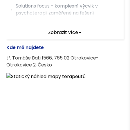
Solutions focus - komplexní výcvik v
psychoterapii zaměřené na řešení
Vzdělání
Zobrazit více
Speciální pedagogika, Mgr. PedF MU
Kde mě najdete
Učitelství VV, Mgr. PedF OU
tř. Tomáše Bati 1566, 765 02 Otrokovice-
Otrokovice 2, Česko