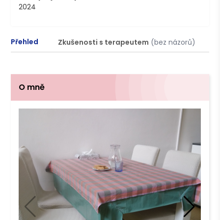
2024
Přehled
Zkušenosti s terapeutem
(bez názorů)
P
O mně