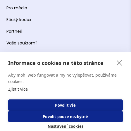
Pro média
Etický kodex
Partneři
Vaše soukromí
Práce s osobními údaji
Informace o cookies na této stránce
Obchodní podmínky
Aby mohl web fungovat a my ho vylepšovat, používáme
Podmínky používání platformy
cookies.
Zjistit více
Copyright Terapie CZ s.r.o. 2026. Všechna práva
Povolit vše
vyhrazena. Web provozuje Terapie CZ s.r.o. IČO:
Povolit pouze nezbytné
19644078.
Nastavení cookies