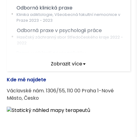
Odborná klinická praxe
Klinika adiktologie, Všeobecná fakultní nemocnice v
Praze
2023
-
2023
Odborná praxe v psychologii práce
Hasičský záchranný sbor Středočeského kraje
2022
-
2022
Praxe v oblasti personalistiky
Plzeňský Prazdroj | Human Garden | Provident Financial
Zobrazit více
| Air Bank | Český rozhlas | CETELEM | ČEZ | Skanska
2004
-
2025
Kde mě najdete
Václavské nám. 1306/55, 110 00 Praha 1-Nové
Terapeutický výcvik
Město, Česko
Daseinsanalytický psychoterapeutický
výcvik | PVŠPS (Certifikováno ČAP)
Terapeutické kurzy