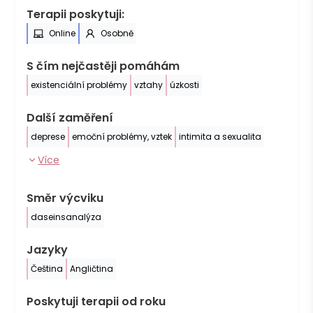
Terapii poskytuji:
Online
Osobně
S čím nejčastěji pomáhám
existenciální problémy
vztahy
úzkosti
Další zaměření
deprese
emoční problémy, vztek
intimita a sexualita
Více
Směr výcviku
daseinsanalýza
Jazyky
Čeština
Angličtina
Poskytuji terapii od roku