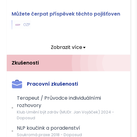
Můžete čerpat příspěvek těchto pojišťoven
OZP
Platba
Zobrazit více
Hotově
Převodem
Zkušenosti
Pracovní zkušenosti
Terapeut / Průvodce individuálními
rozhovory
Klub Umění být zdráv (MUDr. Jan Vojáček)
2024
-
Doposud
NLP koučink a poradenství
Soukromá praxe
2018
-
Doposud