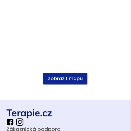
Výcvik v krizové intervenci | 152 hodin |
Remedium Praha
Moderování rozvoje a měření stylů myšlení
(Mindsonar) | 160 hodin | Cognitio Scan
Transpersonal Life Balance Coach | 192 hodin
| Cognitio Scan
NLP Practitioner / NLP Master Practitioner |
288 hodin | Mezinárodní NLP centrum
Psychologie pro každý den | Univerzita
Zobrazit mapu
Karlova
Grafologie a psychologie | Česká
grafologická komora
Asociace terapeutů
Zákaznická podpora