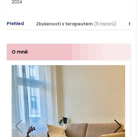
2024
Přehled
Zkušenosti s terapeutem
(11 názorů)
Pod
O mně