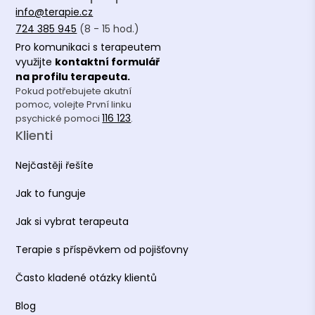
Česká asociace pro psychoterapii (ČAP) -
info@terapie.cz
kandidátní členství
724 385 945
(8 - 15 hod.)
Pro komunikaci s terapeutem
Vzdělání
využijte
kontaktní formulář
na profilu terapeuta.
Pokud potřebujete akutní
Psychologie | Bc. | Filozofická fakulta |
pomoc, volejte První linku
Univerzita Palackého v Olomouci
116 123
psychické pomoci
.
Klienti
Management | Ing. | Fakulta managementu |
VŠE Praha
Nejčastěji řešíte
Jak to funguje
Jak si vybrat terapeuta
Terapie s příspěvkem od pojišťovny
Často kladené otázky klientů
Blog