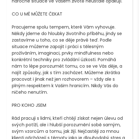
náročné situace ve Vašem životě neustále opakují.

CO U MĚ MŮŽETE ČEKAT

Pracujeme spolu tempem, které Vám vyhovuje. 
Někdy jdeme do hloubky životního příběhu, jindy se 
zastavíme u toho, co se děje právě teď. Podle 
situace můžeme zapojit i práci s tělesným 
prožíváním, imaginaci, prvky mindfulness nebo 
konkrétní techniky pro zvládání úzkosti. Pomáhá 
nám to lépe porozumět tomu, co se ve Vás děje, a 
najít způsoby, jak s tím zacházet. Můžeme zkrátka 
pracovat i jinak než jen rozhovorem – vždy ale s 
plným respektem k Vašim hranicím. Nikdy Vás do 
ničeho nenutím.

PRO KOHO JSEM

Rád pracuji s lidmi, kteří chtějí získat nejen úlevu od 
svých potíží, ale i hlubší porozumění sobě samým, 
svým vzorcům a tomu, jak žijí. Nejčastěji za mnou 
klienti přicházejí s tématy jako je dlouhodobý stres a 