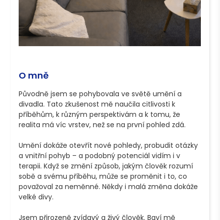
O mně
Původně jsem se pohybovala ve světě umění a 
divadla. Tato zkušenost mě naučila citlivosti k 
příběhům, k různým perspektivám a k tomu, že 
realita má víc vrstev, než se na první pohled zdá.

Umění dokáže otevřít nové pohledy, probudit otázky 
a vnitřní pohyb – a podobný potenciál vidím i v 
terapii. Když se změní způsob, jakým člověk rozumí 
sobě a svému příběhu, může se proměnit i to, co 
považoval za neměnné. Někdy i malá změna dokáže 
velké divy.

Jsem přirozeně zvídavý a živý člověk. Baví mě 