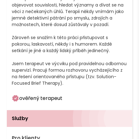
objevovat souvislosti, hledat významy a dívat se na 
věci z nečekaných úhlů. Terapii někdy vnímám jako 
jemné detektivní pátrání po smyslu, zdrojích a 
možnostech, které dosud zůstávaly v pozadí.

Zároveň se snažím k této práci přistupovat s 
pokorou, laskavostí, někdy i s humorem. Každé 
setkání je jiné a každý lidský příběh jedinečný. 

Jsem terapeut ve výcviku pod pravidelnou odbornou 
supervizí. Pracuji formou rozhovoru vycházejícího z 
na řešení orientovaného přístupu (tzv. Solution-
Focused Brief Therapy).
ověřený terapeut
Služby
Pro klienty