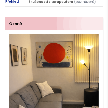
Přehled
Zkušenosti s terapeutem
(bez názorů)
P
O mně