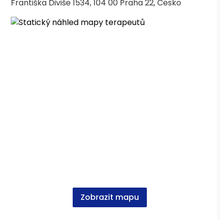
Františka Diviše 1534, 104 00 Praha 22, Česko
vzdělávacího programu: Zvládání verbální
agrese a problémového chování
Osvědčení o absolvování akreditovaného
vzdělávacího programu: Úvod do
problematiky - mobilita imobilních a
částečně mobilních klientů v rámci
poskytování sociálních služeb v domácím
prostředí
Osvědčení o kvalifikaci: Kvalifikační kurz pro
pracovníky v sociálních službách
Vzdělání
Sociální a pastorační práce, Bc. ETF UK -
aktuální studium
Zobrazit mapu
Speciální pedagogika, DiS. Jabok-Vyšší
odborná škola sociálně pedagogická a