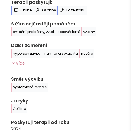
Terapii poskytuji:
Online
Osobně
Po telefonu
S čím nejčastěji pomáhám
emoční problémy, vztek
sebevědomí
vztahy
Další zaměření
hypersenzitivita
intimita a sexualita
nevěra
Více
Směr výcviku
systemická terapie
Jazyky
Čeština
Poskytuji terapii od roku
2024