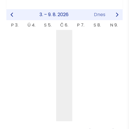
3. – 9. 8. 2026
Dnes
P 3.
Ú 4.
S 5.
Č 6.
P 7.
S 8.
N 9.