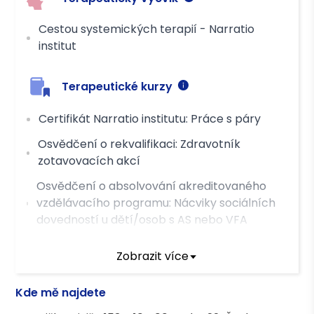
Cestou systemických terapií - Narratio
institut
Terapeutické kurzy
Certifikát Narratio institutu: Práce s páry
Osvědčení o rekvalifikaci: Zdravotník
zotavovacích akcí
Osvědčení o absolvování akreditovaného
vzdělávacího programu: Nácviky sociálních
dovedností u dětí/osob s AS nebo VFA
Osvědčení o absolvování akreditovaného
Zobrazit více
vzdělávacího programu: Mindfulness ke
zvládání stresu a emocí
Kde mě najdete
Osvědčení o absolvování akreditovaného