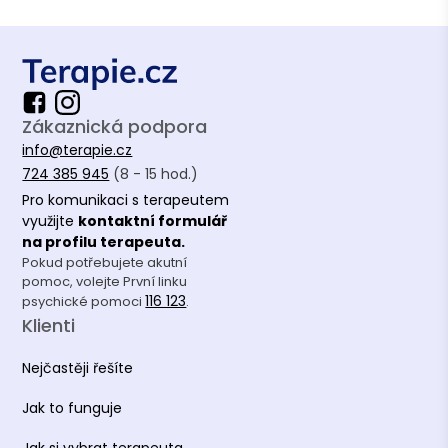
teologická - aktuální studium
Pantomima, MgA. Taneční fakulta HAMU
Herectví a moderování, DiS. Vyšší odborná
škola herecká
Zákaznická podpora
info@terapie.cz
724 385 945
(8 - 15 hod.)
Pro komunikaci s terapeutem
využijte
kontaktní formulář
na profilu terapeuta.
Pokud potřebujete akutní
pomoc, volejte První linku
116 123
psychické pomoci
.
Klienti
Nejčastěji řešíte
Jak to funguje
Jak si vybrat terapeuta