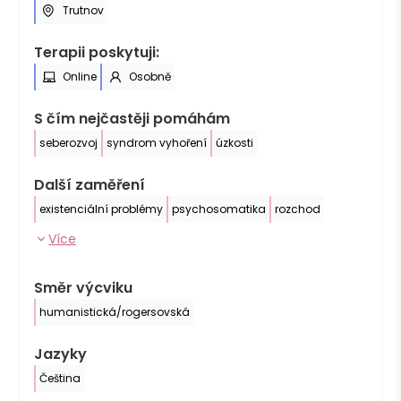
Trutnov
Terapii poskytuji:
Online
Osobně
S čím nejčastěji pomáhám
seberozvoj
syndrom vyhoření
úzkosti
Další zaměření
existenciální problémy
psychosomatika
rozchod
Více
Směr výcviku
humanistická/rogersovská
Jazyky
Čeština