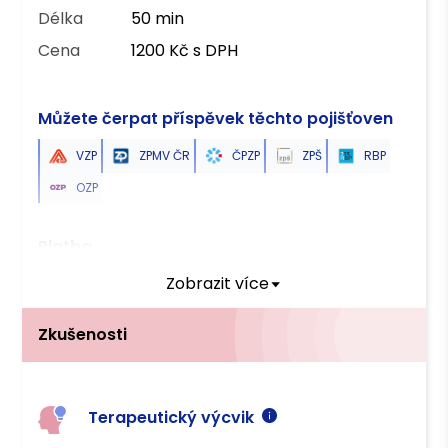
Délka
50 min
Cena
1200 Kč s DPH
Můžete čerpat příspěvek těchto pojišťoven
VZP
ZPMV ČR
ČPZP
ZPŠ
RBP
OZP
Platba
Zobrazit více
Hotově
Převodem
Zkušenosti
Terapeutický výcvik