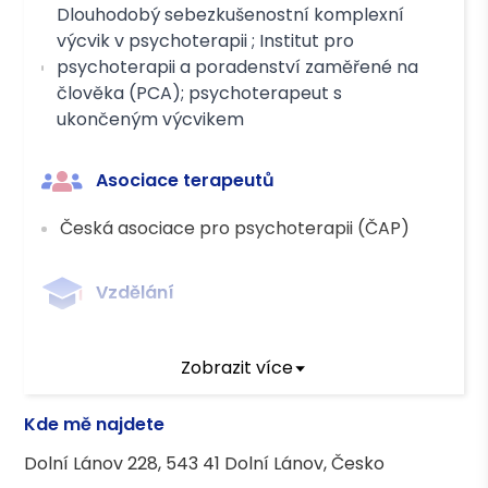
Dlouhodobý sebezkušenostní komplexní
výcvik v psychoterapii ; Institut pro
psychoterapii a poradenství zaměřené na
člověka (PCA); psychoterapeut s
ukončeným výcvikem
Asociace terapeutů
Česká asociace pro psychoterapii (ČAP)
Vzdělání
Univerzita Palackého v Olomouci,
Zobrazit více
Pedagogická fakulta, katedra speciální
pedagogiky, obor Logopedie, (Mgr.)
Kde mě najdete
Univerzita Palackého v Olomouci, Filozofická
fakulta, katedra psychologie, obor
Dolní Lánov 228, 543 41 Dolní Lánov, Česko
Psychologie (Bc.)