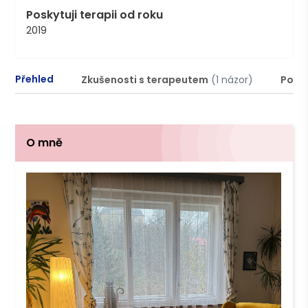
Poskytuji terapii od roku
2019
Přehled
Zkušenosti s terapeutem
(1 názor)
Podm
O mně