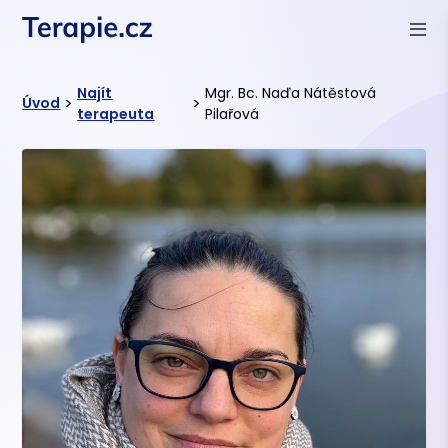
Najít
Mgr. Bc. Naďa Nátěstová
>
>
Úvod
terapeuta
Pilařová