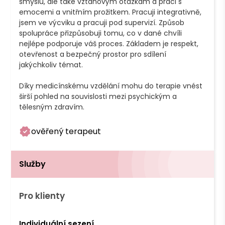
smyslu, ale také vztahovým otázkám a práci s 
emocemi a vnitřním prožitkem. Pracuji integrativně, 
jsem ve výcviku a pracuji pod supervizí. Způsob 
spolupráce přizpůsobuji tomu, co v dané chvíli 
nejlépe podporuje váš proces. Základem je respekt, 
otevřenost a bezpečný prostor pro sdílení 
jakýchkoliv témat.

Díky medicínskému vzdělání mohu do terapie vnést 
širší pohled na souvislosti mezi psychickým a 
tělesným zdravím.
ověřený terapeut
Služby
Pro klienty
Individuální sezení