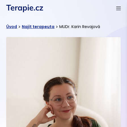
>
>
Úvod
Najít terapeuta
MUDr. Karin Revajová