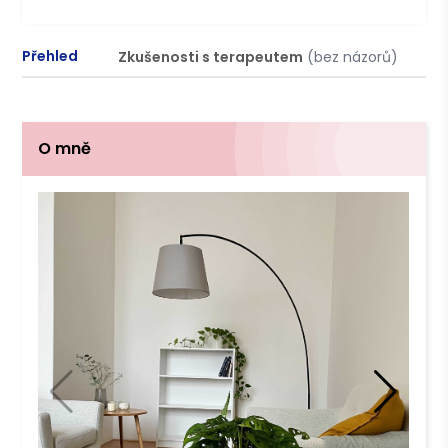
Přehled
Zkušenosti s terapeutem
(bez názorů)
P
O mně