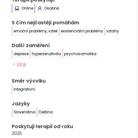
Online
Osobně
S čím nejčastěji pomáhám
emoční problémy, vztek
existenciální problémy
vztahy
Další zaměření
deprese
hypersenzitivita
psychosomatika
Více
Směr výcviku
integrativní
Jazyky
Slovenština
Čeština
Poskytuji terapii od roku
2025